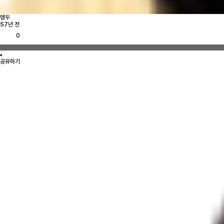
앵두
57년 전
0
공유하기