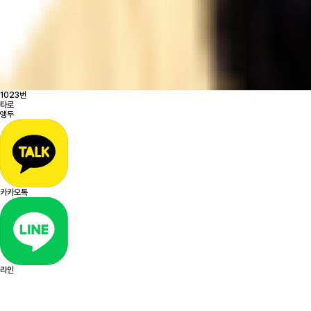
1023번
타로
앵두
카카오톡
라인