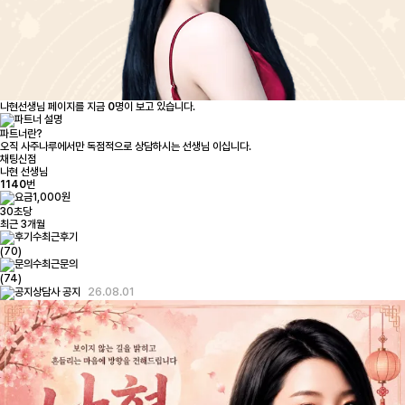
나현선생님 페이지를 지금
0
명이 보고 있습니다.
파트너란?
오직 사주나루에서만 독점적으로 상담하시는 선생님 이십니다.
채팅신점
나현 선생님
1140
번
1,000원
30초당
최근 3개월
최근후기
(70)
최근문의
(74)
26.08.01
상담사 공지