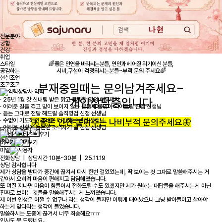
전문분야
궁합
건강
취업
스타일
🌈좋은 인연을 바라시는분들, 연인과 헤어질 위기이신 분들,
공감하는
시비,구설이 걱정되시는분들~부적 문의 주세요🌈
현실조언
조곤조곤
부재중일때는 문의남겨주세요~
상담사 약력
개인상담중입니다
· 25년 1월 갓 신내림 받은 맑고 투명한 영의 애동제자
· 어려운 길을 겪고 빛이 보이지 않는 분들께 불빛이 되어드릴 신점 선생님
· 듣는 그대로 전달 해드릴 솔직영검 신점 선생님
· 수없이 기도하고 올바른 다짐하는 신점 선생님
🦋좋은 인연 붙여주는 나비부적 문의주세요🦋
· 어려운 상황에 든든한 조력자가 될 신점 선생님
펼치기
베스트 후기
접기
더보기
미넬
전화상담 | 상담시간 10분~30분 | 25.11.19
상담 감사합니다
제가 상담을 받다가 중간에 끊겨서 다시 한번 걸었었는데, 딱 보이는 것 그대로 말씀해주시는 거
같아서 오히려 마음이 편해지고 담담해졌습니다.
또 며칠 지나면 마음이 힘들어서 전화드릴 수도 있겠지만 제가 원하는 대답들을 해주시는게 아닌
진짜로 보이는 것들을 말씀해주시는게 느껴졌습니다.
제 이번 인생은 어쩔 수 없구나 라는 생각이 들지만 이렇게 태어났으니 그냥 받아들이고 살아야
하는게 맞다라는 생각이 들었습니다.
말씀하시는 도중에 끊겨서 너무 죄송해요ㅠㅠ
인사도 못 드렸네요..