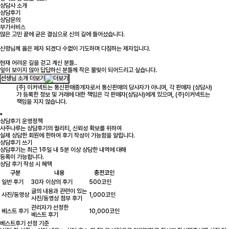
상담사 소개
상담후기
상담문의
부가서비스
많은 고민 끝에 굳은 결심으로 신의 길에 들어섰습니다.
신령님께 옳은 제자 되겠다 수없이 기도하며 다짐하는 제자입니다.
현재 어려운 길을 걷고 계신 분들..
앞이 보이지 않아 답답하신 분들께 작은 불빛이 되어드리고 싶습니다.
선생님 소개 더보기
(주) 이커넥트는 통신판매중개자로서 통신판매의 당사자가 아니며, 각 판매자 (상담사)
가 등록한 정보 및 거래에 대한 책임은 각 판매자(상담사)에게 있으며, (주)이커넥트는
책임을 지지 않습니다.
상담후기 운영정책
사주나루는 상담후기의 퀄리티, 신뢰성 확보를 위하여
실제 상담한 회원에 한하여 후기 작성이 가능함을 알립니다.
상담후기 쓰기
상담후기는 최근 1주일 내 5분 이상 상담한 내역에 대해
등록이 가능합니다.
상담 후기 작성 시 혜택
구분
내용
충전코인
일반 후기
30자 이상의 후기
500코인
글의 내용과 관련이 있는
사진/동영상
1,000코인
사진/동영상 첨부 후기
관리자가 선정한
베스트 후기
10,000코인
베스트 후기
베스트후기 선정 기준