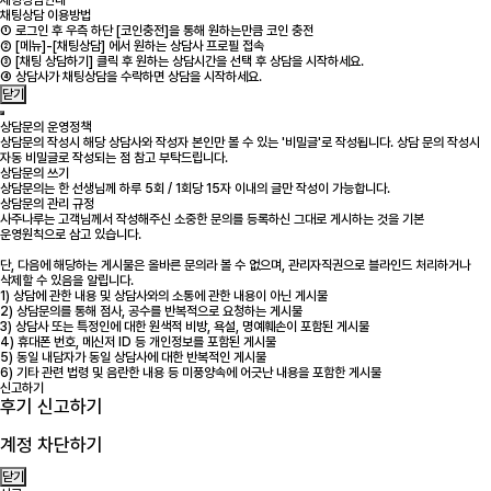
채팅상담안내
채팅상담 이용방법
① 로그인 후 우측 하단 [코인충전]을 통해 원하는만큼 코인 충전
② [메뉴]-[채팅상담] 에서 원하는 상담사 프로필 접속
③ [채팅 상담하기] 클릭 후 원하는 상담시간을 선택 후 상담을 시작하세요.
④ 상담사가 채팅상담을 수락하면 상담을 시작하세요.
닫기
상담문의 운영정책
상담문의 작성시 해당 상담사와 작성자 본인만 볼 수 있는 '비밀글'로 작성됩니다. 상담 문의 작성시
자동 비밀글로 작성되는 점 참고 부탁드립니다.
상담문의 쓰기
상담문의는 한 선생님께 하루 5회 / 1회당 15자 이내의 글만 작성이 가능합니다.
상담문의 관리 규정
사주나루는 고객님께서 작성해주신 소중한 문의를 등록하신 그대로 게시하는 것을 기본
운영원칙으로 삼고 있습니다.
단, 다음에 해당하는 게시물은 올바른 문의라 볼 수 없으며, 관리자직권으로 블라인드 처리하거나
삭제할 수 있음을 알립니다.
1) 상담에 관한 내용 및 상담사와의 소통에 관한 내용이 아닌 게시물
2) 상담문의를 통해 점사, 공수를 반복적으로 요청하는 게시물
3) 상담사 또는 특정인에 대한 원색적 비방, 욕설, 명예훼손이 포함된 게시물
4) 휴대폰 번호, 메신저 ID 등 개인정보를 포함된 게시물
5) 동일 내담자가 동일 상담사에 대한 반복적인 게시물
6) 기타 관련 법령 및 음란한 내용 등 미풍양속에 어긋난 내용을 포함한 게시물
신고하기
후기 신고하기
계정 차단하기
닫기