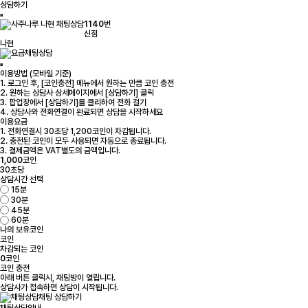
상담하기
1140
번
신점
나현
채팅상담
이용방법 (모바일 기준)
1. 로그인 후, [코인충전] 메뉴에서 원하는 만큼 코인 충전
2. 원하는 상담사 상세페이지에서 [상담하기] 클릭
3. 팝업창에서 [상담하기]를 클리하여 전화 걸기
4. 상담사와 전화연결이 완료되면 상담을 시작하세요
이용요금
1. 전화연결시 30초당 1,200코인이 차감됩니다.
2. 충전된 코인이 모두 사용되면 자동으로 종료됩니다.
3. 결제금액은 VAT별도의 금액입니다.
1,000
코인
30초당
상담시간 선택
15분
30분
45분
60분
나의 보유코인
코인
차감되는 코인
0
코인
코인 충전
아래 버튼 클릭시, 채팅방이 열립니다.
상담사가 접속하면 상담이 시작됩니다.
채팅 상담하기