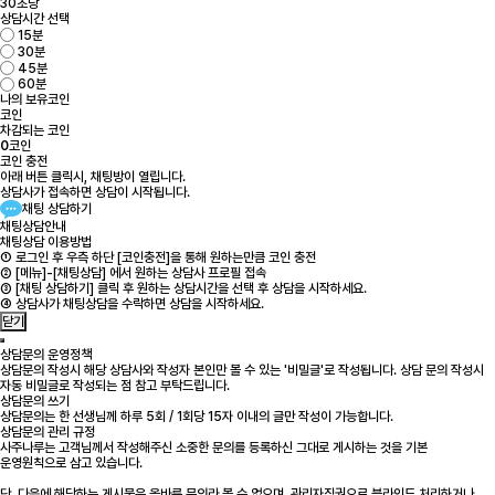
30초당
상담시간 선택
15분
30분
45분
60분
나의 보유코인
코인
차감되는 코인
0
코인
코인 충전
아래 버튼 클릭시, 채팅방이 열립니다.
상담사가 접속하면 상담이 시작됩니다.
채팅 상담하기
채팅상담안내
채팅상담 이용방법
① 로그인 후 우측 하단 [코인충전]을 통해 원하는만큼 코인 충전
② [메뉴]-[채팅상담] 에서 원하는 상담사 프로필 접속
③ [채팅 상담하기] 클릭 후 원하는 상담시간을 선택 후 상담을 시작하세요.
④ 상담사가 채팅상담을 수락하면 상담을 시작하세요.
닫기
상담문의 운영정책
상담문의 작성시 해당 상담사와 작성자 본인만 볼 수 있는 '비밀글'로 작성됩니다. 상담 문의 작성시
자동 비밀글로 작성되는 점 참고 부탁드립니다.
상담문의 쓰기
상담문의는 한 선생님께 하루 5회 / 1회당 15자 이내의 글만 작성이 가능합니다.
상담문의 관리 규정
사주나루는 고객님께서 작성해주신 소중한 문의를 등록하신 그대로 게시하는 것을 기본
운영원칙으로 삼고 있습니다.
단, 다음에 해당하는 게시물은 올바른 문의라 볼 수 없으며, 관리자직권으로 블라인드 처리하거나