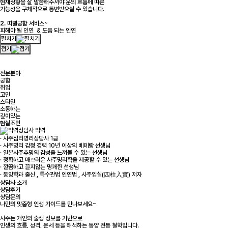
현재상황을 잘 말씀해주셔야 운의 흐름에 따른
가능성을 구체적으로 통변받으실 수 있습니다.
2. 띠별궁합 서비스~
피해야 될 인연 & 도움 되는 인연
펼치기
접기
전문분야
궁합
취업
고민
스타일
소통하는
깊이있는
현실조언
상담사 약력
· 사주심리명리상담사 1급
· 사주명리 감정 경력 10년 이상의 베테랑 선생님
· 일본사주추명의 감성을 느껴볼 수 있는 선생님
· 정확하고 매끄러운 사주명리학을 제공할 수 있는 선생님
· 깔끔하고 끌지않는 명쾌한 선생님
· 동양학과 출신 , 특수관법 인연법 , 사주입실(四柱入實) 저자
상담사 소개
상담후기
상담문의
나만의 맞춤형 인생 가이드를 만나보세요~
사주는 개인의 출생 정보를 기반으로
인생의 흐름, 성격, 운세 등을 해석하는 동양 전통 철학입니다.