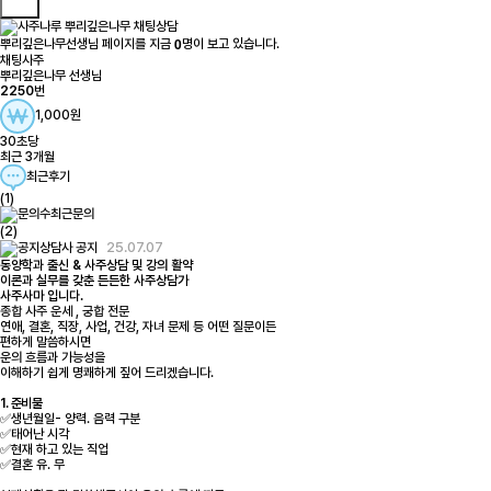
0
뿌리깊은나무선생님 페이지를 지금
명이 보고 있습니다.
채팅사주
뿌리깊은나무 선생님
2250
번
1,000원
30초당
최근 3개월
최근후기
(1)
최근문의
(2)
25.07.07
상담사 공지
동양학과 출신 & 사주상담 및 강의 활약
이론과 실무를 갖춘 든든한 사주상담가
사주사마 입니다.
종합 사주 운세 , 궁합 전문
연애, 결혼, 직장, 사업, 건강, 자녀 문제 등 어떤 질문이든
편하게 말씀하시면
운의 흐름과 가능성을
이해하기 쉽게 명쾌하게 짚어 드리겠습니다.
1. 준비물
✅생년월일- 양력. 음력 구분
✅태어난 시각
✅현재 하고 있는 직업
✅결혼 유. 무