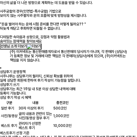
자신의 삶을 더 나은 방향으로 계획하는 데 도움을 받을 수 있습니다.
사주궁합의 경우(인연법-특수궁합) 기법으로
보이지 않는 사주팔자와 운의 흐름에 맞게 방향성을 제시합니다.
"돈을 벌어야 하는 운에 시험 준비를 한다면 어떻게 될까요?? "
뒤늦게 깨닫고 후회하면 되돌릴 수 없습니다.
디테일한 속마음과 성향으로, 강점과 약점 활용법과
숨어있는 잠재력을 찾아보세요
선생님 소개 더보기
(주) 이커넥트는 통신판매중개자로서 통신판매의 당사자가 아니며, 각 판매자 (상담사)
가 등록한 정보 및 거래에 대한 책임은 각 판매자(상담사)에게 있으며, (주)이커넥트는
책임을 지지 않습니다.
상담후기 운영정책
사주나루는 상담후기의 퀄리티, 신뢰성 확보를 위하여
실제 상담한 회원에 한하여 후기 작성이 가능함을 알립니다.
상담후기 쓰기
상담후기는 최근 1주일 내 5분 이상 상담한 내역에 대해
등록이 가능합니다.
상담 후기 작성 시 혜택
구분
내용
충전코인
일반 후기
30자 이상의 후기
500코인
글의 내용과 관련이 있는
사진/동영상
1,000코인
사진/동영상 첨부 후기
관리자가 선정한
베스트 후기
10,000코인
베스트 후기
베스트후기 선정 기준