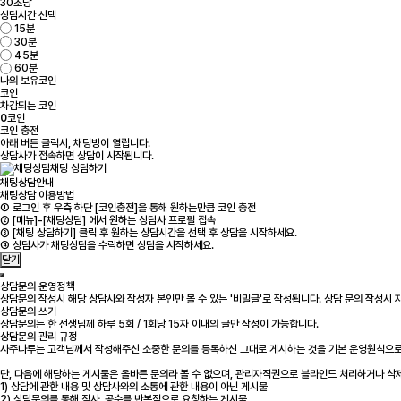
30초당
상담시간 선택
15분
30분
45분
60분
나의 보유코인
코인
차감되는 코인
0
코인
코인 충전
아래 버튼 클릭시, 채팅방이 열립니다.
상담사가 접속하면 상담이 시작됩니다.
채팅 상담하기
채팅상담안내
채팅상담 이용방법
① 로그인 후 우측 하단 [코인충전]을 통해 원하는만큼 코인 충전
② [메뉴]-[채팅상담] 에서 원하는 상담사 프로필 접속
③ [채팅 상담하기] 클릭 후 원하는 상담시간을 선택 후 상담을 시작하세요.
④ 상담사가 채팅상담을 수락하면 상담을 시작하세요.
닫기
상담문의 운영정책
상담문의 작성시 해당 상담사와 작성자 본인만 볼 수 있는 '비밀글'로 작성됩니다. 상담 문의 작성시
상담문의 쓰기
상담문의는 한 선생님께 하루 5회 / 1회당 15자 이내의 글만 작성이 가능합니다.
상담문의 관리 규정
사주나루는 고객님께서 작성해주신 소중한 문의를 등록하신 그대로 게시하는 것을 기본 운영원칙으로
단, 다음에 해당하는 게시물은 올바른 문의라 볼 수 없으며, 관리자직권으로 블라인드 처리하거나 삭
1) 상담에 관한 내용 및 상담사와의 소통에 관한 내용이 아닌 게시물
2) 상담문의를 통해 점사, 공수를 반복적으로 요청하는 게시물