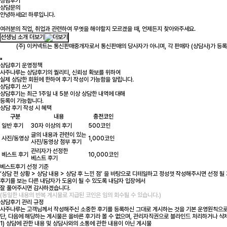
상담후기
상담문의
안녕하세요! 하루입니다.
여러분의 직업, 취업과 관련하여 무엇을 해야할지 모르겠을 때, 언제든지 찾아와주세요.
선생님 소개 더보기
(주) 이커넥트는 통신판매중개자로서 통신판매의 당사자가 아니며, 각 판매자 (상담사)가 등록한
상담후기 운영정책
사주나루는 상담후기의 퀄리티, 신뢰성 확보를 위하여
실제 상담한 회원에 한하여 후기 작성이 가능함을 알립니다.
상담후기 쓰기
상담후기는 최근 1주일 내 5분 이상 상담한 내역에 대해
등록이 가능합니다.
상담 후기 작성 시 혜택
구분
내용
충전코인
일반 후기
30자 이상의 후기
500코인
글의 내용과 관련이 있는
사진/동영상
1,000코인
사진/동영상 첨부 후기
관리자가 선정한
베스트 후기
10,000코인
베스트 후기
베스트후기 선정 기준
‘상담 전 상황 > 상담 내용 > 상담 후 느낀 점’ 을 바탕으로 디테일하고 정성껏 작성해주시면 선정 될
후기를 보는 다른 내담자가 도움이 될 수 있도록 내담자 입장에서
잘 풀어주시면 감사하겠습니다.
(동일한 내용의 반복 게시물로 지급된 코인은 임의 회수될 수 있습니다.)
상담후기 관리 규정
사주나루는 고객님께서 작성해주신 소중한 후기를 등록하신 그대로 게시하는 것을 기본 운영원칙으로
단, 다음에 해당하는 게시물은 올바른 후기라 볼 수 없으며, 관리자직권으로 블라인드 처리하거나 삭
1) 상담에 관한 내용 및 상담사와의 소통에 관한 내용이 아닌 게시물