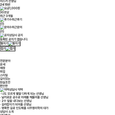
아스카 선생님
2415
번
1,000원
30초당
최근 3개월
최근후기
(0)
최근문의
(0)
상담사 공지
등록된 공지가 없습니다.
펼치기
접기
전문분야
운세
애정
취업
스타일
깊이있는
현실조언
편안한
상담사 약력
· 나도 모르게 별말 다하게 되는 선생님
· 날카로운 공수로 미래를 꿰뚫어줄 선생님
· 2수 앞을 내다보는 선생님
· 길라잡이가 되어줄 선생님
· 명확한 길로 인도해줄 사주명리학의 대가
상담사 소개