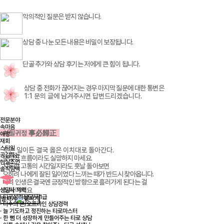
악의적인 질문은 받지 않습니다.
상담 중 나눈 모든 내용은 비밀이 보장됩니다.
단골 추가와 상담 후기는 저에게 큰 힘이 됩니다.
상담 중 전화가 끊어지는 경우 마지막 질문에 대한 통변은
1:1 문의 글에 남겨주시면 답변드리겠습니다.
전문분야
속마음
사필귀정 事必歸正
애정
재회
스타일
무슨 일이든 결국 옳은 이치대로 돌아간다.
공감하는
부정의 흐름이라도 실망하지 마세요.
현실조언
지독한 고통의 시간일지라도 훗날 돌아보면
솔직담백
오히려 나에게 잘된 일이었다 느끼는 때가 반드시 찾아옵니다.
나의 인생은 결국엔 긍정적인 방향으로 흘러가게 된다는 걸
잊지 마세요
상담사 약력
· 타로심리상담사 1급
펼치기
· 다수의 온/오프라인 상담경력
· 늘 기도하고 정진하는 타로마스터
· 한 뼘 더 성장하게 만들어주는 타로 상담