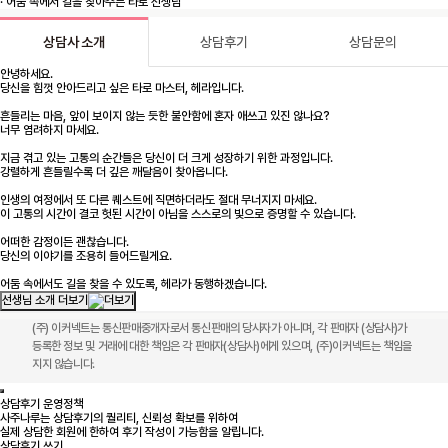
· 어둠 속에서 길을 찾아주는 타로 선생님
상담사 소개
상담후기
상담문의
안녕하세요.
당신을 힘껏 안아드리고 싶은 타로 마스터, 헤라입니다.
흔들리는 마음, 앞이 보이지 않는 듯한 불안함에 혼자 애쓰고 있진 않나요?
너무 염려하지 마세요.
지금 겪고 있는 고통의 순간들은 당신이 더 크게 성장하기 위한 과정입니다.
강렬하게 흔들릴수록 더 깊은 깨달음이 찾아옵니다.
인생의 여정에서 또 다른 퀘스트에 직면하더라도 절대 무너지지 마세요.
이 고통의 시간이 결코 헛된 시간이 아님을 스스로의 빛으로 증명할 수 있습니다.
어떠한 감정이든 괜찮습니다.
당신의 이야기를 조용히 들어드릴게요.
어둠 속에서도 길을 찾을 수 있도록, 헤라가 동행하겠습니다.
선생님 소개 더보기
(주) 이커넥트는 통신판매중개자로서 통신판매의 당사자가 아니며, 각 판매자 (상담사)가
등록한 정보 및 거래에 대한 책임은 각 판매자(상담사)에게 있으며, (주)이커넥트는 책임을
지지 않습니다.
상담후기 운영정책
사주나루는 상담후기의 퀄리티, 신뢰성 확보를 위하여
실제 상담한 회원에 한하여 후기 작성이 가능함을 알립니다.
상담후기 쓰기