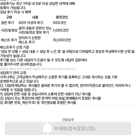
상담후기는 최근 1주일 내 5분 이상 상담한 내역에 대해
등록이 가능합니다.
상담 후기 작성 시 혜택
구분
내용
충전코인
일반 후기
30자 이상의 후기
500코인
글의 내용과 관련이 있는
사진/동영상
1,000코인
사진/동영상 첨부 후기
관리자가 선정한
베스트 후기
10,000코인
베스트 후기
베스트후기 선정 기준
‘상담 전 상황 > 상담 내용 > 상담 후 느낀 점’ 을 바탕으로 디테일하고 정성껏 작성해주시면 선정 될
가능성이 높습니다.
후기를 보는 다른 내담자가 도움이 될 수 있도록 내담자 입장에서
잘 풀어주시면 감사하겠습니다.
(동일한 내용의 반복 게시물로 지급된 코인은 임의 회수될 수 있습니다.)
상담후기 관리 규정
사주나루는 고객님께서 작성해주신 소중한 후기를 등록하신 그대로 게시하는 것을 기본
운영원칙으로 삼고 있습니다.
단, 다음에 해당하는 게시물은 올바른 후기라 볼 수 없으며, 관리자직권으로 블라인드 처리하거나
삭제할 수 있음을 알립니다.
1) 상담에 관한 내용 및 상담사와의 소통에 관한 내용이 아닌 게시물
2) 상담사 또는 특정인에 대한 원색적 비방,욕설,명예훼손이 포함된 게시물
3) 휴대폰 번호, 메신저 ID 등 개인정보를 포함된 게시물
4) 동일 내담자가 동일 상담사에 대한 반복적인 게시물
5) 사주나루 외 다른 온/오프라인 업체에 대한 정보가 포함된 게시물
6) 기타 관련 법령 및 음란한 내용 등 미풍양속에 어긋난 내용을 포함한 게시물
단골설정
부재중
(접속알림신청)