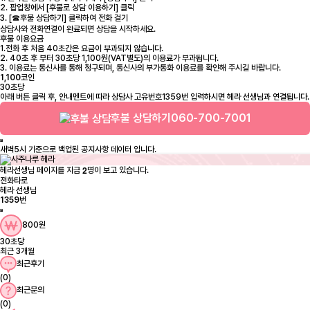
2. 팝업창에서 [후불로 상담 이용하기] 클릭
3. [☎후불 상담하기] 클릭하여 전화 걸기
상담사와 전화연결이 완료되면 상담을 시작하세요.
후불 이용요금
1.전화 후 처음 40초간은 요금이 부과되지 않습니다.
2. 40초 후 부터 30초당 1,100원(VAT별도)의 이용료가 부과됩니다.
3. 이용료는 통신사를 통해 청구되며, 통신사의 부가통화 이용료를 확인해 주시길 바랍니다.
1,100
코인
30초당
아래 버튼 클릭 후, 안내멘트에 따라 상담사 고유번호1359번 입력하시면 헤라 선생님과 연결됩니다.
후불 상담하기
060-700-7001
2
헤라선생님 페이지를 지금
명이 보고 있습니다.
전화타로
헤라 선생님
1359
번
800원
30초당
최근 3개월
최근후기
(0)
최근문의
(0)