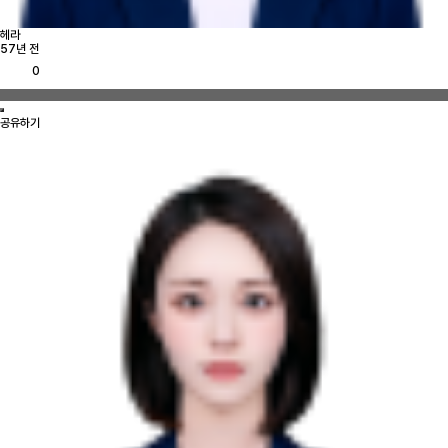
헤라
57년 전
0
공유하기