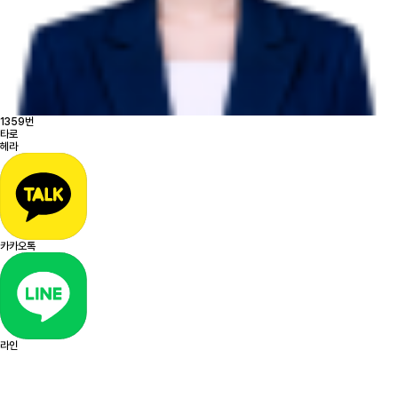
1359번
타로
헤라
카카오톡
라인