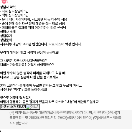
상담사 약력
· 타로 심리상담사 1급
· 색채 심리상담사 1급
· 유니버셜, 시간의바퀴, 시크릿앤써 등 다수덱 사용
· 술에 취해 실수 대신 문제 해결을 찾는 타로 상담
· 미래의 좋은 결과를 위해 이야기하는 타로 선생님
상담사 소개
상담후기
상담문의
사주나루 내담자 여러분 반갑습니다. 타로 마스터 백경 입니다.
우리가 헤어질 때 그 사람의 진심이 궁금해요!
그 사람은 지금 내가 보고싶을까요?
재회는 가능할까요? 어떻게 해야할까요?
이런 무수히 많은 생각이 머리를 지배하고 있을 때
타로로 그 많은 질문에 대한 답을 들어보세요.
혼자 고민하다 술에 취해 누르면 안되는 그 번호 누르지 마시고
사주나루 "백경"번호를 눌러주세요!
앞으로 어떻게 펼쳐질지,
어떻게 행동해야 좋은 결과가 있을지 타로 마스터 "백경"이 제안해드릴게요!
선생님 소개 더보기
(주) 이커넥트는 통신판매중개자로서 통신판매의 당사자가 아니며, 각 판매자 (상담사)가
등록한 정보 및 거래에 대한 책임은 각 판매자(상담사)에게 있으며, (주)이커넥트는 책임을
지지 않습니다.