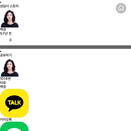
상담사 스토리
백경
57년 전
0
공유하기
1014번
타로
백경
카카오톡