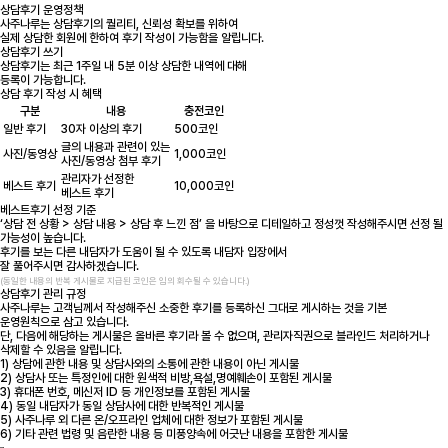
상담후기 운영정책
사주나루는 상담후기의 퀄리티, 신뢰성 확보를 위하여
실제 상담한 회원에 한하여 후기 작성이 가능함을 알립니다.
상담후기 쓰기
상담후기는 최근 1주일 내 5분 이상 상담한 내역에 대해
등록이 가능합니다.
상담 후기 작성 시 혜택
구분
내용
충전코인
일반 후기
30자 이상의 후기
500코인
글의 내용과 관련이 있는
사진/동영상
1,000코인
사진/동영상 첨부 후기
관리자가 선정한
베스트 후기
10,000코인
베스트 후기
베스트후기 선정 기준
‘상담 전 상황 > 상담 내용 > 상담 후 느낀 점’ 을 바탕으로 디테일하고 정성껏 작성해주시면 선정 될
가능성이 높습니다.
후기를 보는 다른 내담자가 도움이 될 수 있도록 내담자 입장에서
잘 풀어주시면 감사하겠습니다.
(동일한 내용의 반복 게시물로 지급된 코인은 임의 회수될 수 있습니다.)
상담후기 관리 규정
사주나루는 고객님께서 작성해주신 소중한 후기를 등록하신 그대로 게시하는 것을 기본
운영원칙으로 삼고 있습니다.
단, 다음에 해당하는 게시물은 올바른 후기라 볼 수 없으며, 관리자직권으로 블라인드 처리하거나
삭제할 수 있음을 알립니다.
1) 상담에 관한 내용 및 상담사와의 소통에 관한 내용이 아닌 게시물
2) 상담사 또는 특정인에 대한 원색적 비방,욕설,명예훼손이 포함된 게시물
3) 휴대폰 번호, 메신저 ID 등 개인정보를 포함된 게시물
4) 동일 내담자가 동일 상담사에 대한 반복적인 게시물
5) 사주나루 외 다른 온/오프라인 업체에 대한 정보가 포함된 게시물
6) 기타 관련 법령 및 음란한 내용 등 미풍양속에 어긋난 내용을 포함한 게시물