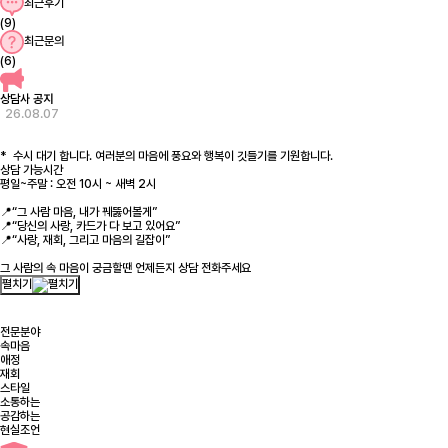
최근후기
(9)
최근문의
(6)
상담사 공지
26.08.07
* 수시 대기 합니다. 여러분의 마음에 풍요와 행복이 깃들기를 기원합니다.
상담 가능시간
평일~주말 : 오전 10시 ~ 새벽 2시
📍“그 사람 마음, 내가 꿰뚫어볼게”
📍“당신의 사랑, 카드가 다 보고 있어요”
📍“사랑, 재회, 그리고 마음의 길잡이”
그 사람의 속 마음이 궁금할땐 언제든지 상담 전화주세요
펼치기
전문분야
속마음
애정
재회
스타일
소통하는
공감하는
현실조언