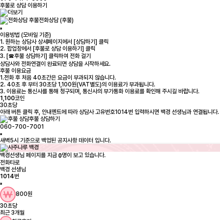
후불로 상담 이용하기
전화상담 (후불)
이용방법 (모바일 기준)
1. 원하는 상담사 상세페이지에서 [상담하기] 클릭
2. 팝업창에서 [후불로 상담 이용하기] 클릭
3. [☎후불 상담하기] 클릭하여 전화 걸기
상담사와 전화연결이 완료되면 상담을 시작하세요.
후불 이용요금
1.전화 후 처음 40초간은 요금이 부과되지 않습니다.
2. 40초 후 부터 30초당 1,100원(VAT별도)의 이용료가 부과됩니다.
3. 이용료는 통신사를 통해 청구되며, 통신사의 부가통화 이용료를 확인해 주시길 바랍니다.
1,100
코인
30초당
아래 버튼 클릭 후, 안내멘트에 따라 상담사 고유번호1014번 입력하시면 백경 선생님과 연결됩니다.
후불 상담하기
060-700-7001
0
백경선생님 페이지를 지금
명이 보고 있습니다.
전화타로
백경 선생님
1014
번
800원
30초당
최근 3개월