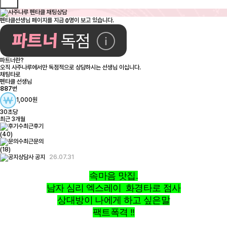
0
펜타클선생님 페이지를 지금
명이 보고 있습니다.
파트너란?
오직 사주나루에서만 독점적으로 상담하시는 선생님 이십니다.
채팅타로
펜타클 선생님
887
번
1,000원
30초당
최근 3개월
최근후기
(40)
최근문의
(18)
26.07.31
상담사 공지
속마음 맛집.
남자 심리 엑스레이 화경타로 점사
상대방이 나에게 하고 싶은말
팩트폭격 !!