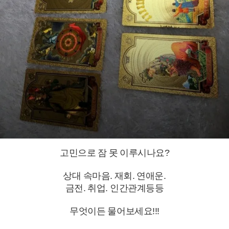
고민으로 잠 못 이루시나요?
상대 속마음. 재회. 연애운.
금전. 취업. 인간관계등등
무엇이든
물어보세요!!!