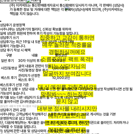
선생님 소개 더보기
(주) 이커넥트는 통신판매중개자로서 통신판매의 당사자가 아니며, 각 판매자 (상담사)
가 등록한 정보 및 거래에 대한 책임은 각 판매자(상담사)에게 있으며, (주)이커넥트는
책임을 지지 않습니다.
상담후기 운영정책
사주나루는 상담후기의 퀄리티, 신뢰성 확보를 위하여
실제 상담한 회원에 한하여 후기 작성이 가능함을 알립니다.
집중하고 교감이 통하면
상담후기 쓰기
상담후기는 최근 1주일 내 5분 이상 상담한 내역에 대해
매우 놀라운 적중률을
등록이 가능합니다.
상담 후기 작성 시 혜택
경험하실꺼예요
구분
내용
충전코인
소름주의 !! 팩트 폭격!!
일반 후기
30자 이상의 후기
500코인
저는 상담자님의
글의 내용과 관련이 있는
사진/동영상
1,000코인
사진/동영상 첨부 후기
얼굴까지 보여집니다
관리자가 선정한
베스트 후기
10,000코인
베스트 후기
베스트후기 선정 기준
대 신 예의를 갖춰주세요!!
‘상담 전 상황 > 상담 내용 > 상담 후 느낀 점’ 을 바탕으로 디테일하고 정성껏 작성해주시면 선정 될
가능성이 높습니다.
맞춰봐~~~ 하는질문에
후기를 보는 다른 내담자가 도움이 될 수 있도록 내담자 입장에서
묻지 않고
잘 풀어주시면 감사하겠습니다.
(동일한 내용의 반복 게시물로 지급된 코인은 임의 회수될 수 있습니다.)
대부분 점사를 내리시지만
상담후기 관리 규정
사주나루는 고객님께서 작성해주신 소중한 후기를 등록하신 그대로 게시하는 것을 기본
예의가 없으시면
운영원칙으로 삼고 있습니다.
그래 맞춰주지 하고
단, 다음에 해당하는 게시물은 올바른 후기라 볼 수 없으며, 관리자직권으로 블라인드 처리하거나
삭제할 수 있음을 알립니다.
적절한 솔루션은
1) 상담에 관한 내용 및 상담사와의 소통에 관한 내용이 아닌 게시물