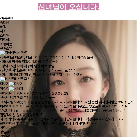
선녀님이 오십니다.
전문분야
속마음
애정
재회
스타일
경청하는
소통하는
현실조언
상담사 약력
· 전문타로 마스터, 타로심리상담사, 연애심리상담사 1급 자격증 보유
· 미래의 방향을 정확히 알려줄 타로 마스터
· 경력 15년 차의 내공이 담긴 타로 상담
· 진부한 희망고문이 아닌 확실하게 인식되는 타로 상담
· 아픈 마음을 치유하고, 현실적인 조언을 전하는 타로 선생님
베스트 후기
더보기
임갱갱
전화상담 | 상담시간 10분~30분 | 26.06.28
선생님 방금 전화드린 내담자입니다ㅠㅠ
그 여자랑 오래못가고 곧 금방 연락올거라하니 기다려볼게요.. 사실 한번 떠나간사람은 보내주는게
마련이지만 제가 너무 좋아하기때문에 한번 더 도전해보려구요… 앞으로 반복될거라하니 사실
무섭네요ㅠㅠㅜ ㅎㅎㅎ 마음이 너무 아프고 슬프네용 그래두 나름 저한테는 긍정공수라 너무
절망적이진 않네요!! (맞겠죠..?)
저 꼭 기억해주세요 자주 찾아올게요 늦은시간에 감사합니다… 걱정해주셔서 감사하고 제가
불안한마음에 같은질문 드렸는데 친절하게 답변주셔서 감사합니다 ㅎㅎ
상담사 소개
상담후기
상담문의