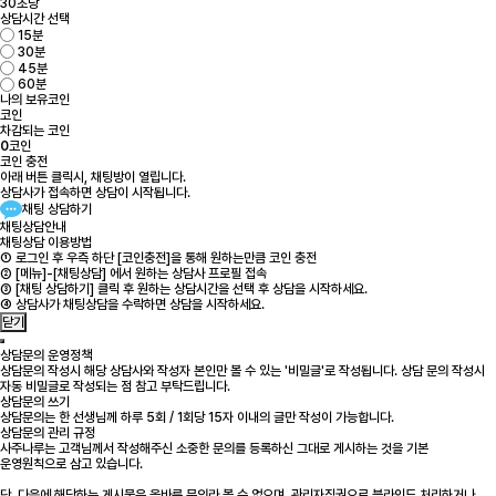
30초당
상담시간 선택
15분
30분
45분
60분
나의 보유코인
코인
차감되는 코인
0
코인
코인 충전
아래 버튼 클릭시, 채팅방이 열립니다.
상담사가 접속하면 상담이 시작됩니다.
채팅 상담하기
채팅상담안내
채팅상담 이용방법
① 로그인 후 우측 하단 [코인충전]을 통해 원하는만큼 코인 충전
② [메뉴]-[채팅상담] 에서 원하는 상담사 프로필 접속
③ [채팅 상담하기] 클릭 후 원하는 상담시간을 선택 후 상담을 시작하세요.
④ 상담사가 채팅상담을 수락하면 상담을 시작하세요.
닫기
상담문의 운영정책
상담문의 작성시 해당 상담사와 작성자 본인만 볼 수 있는 '비밀글'로 작성됩니다. 상담 문의 작성시
자동 비밀글로 작성되는 점 참고 부탁드립니다.
상담문의 쓰기
상담문의는 한 선생님께 하루 5회 / 1회당 15자 이내의 글만 작성이 가능합니다.
상담문의 관리 규정
사주나루는 고객님께서 작성해주신 소중한 문의를 등록하신 그대로 게시하는 것을 기본
운영원칙으로 삼고 있습니다.
단, 다음에 해당하는 게시물은 올바른 문의라 볼 수 없으며, 관리자직권으로 블라인드 처리하거나