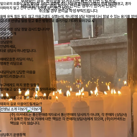
부재중인 경우, 문의글을 남겨주시면 빠르게 답변 드릴게요.
앞으로의 흐름이 점점 좋아질 거라고 말씀해 주신 덕분에 불안했던 마음이 한결 편안해졌고, 혼자
채팅상담의 경우, 알림 확인이 안되는 경우가 있어서 신청이
아파하지 말고 진작 선생님 찾아올 걸 그랬다 싶어요.
취소될 경우 문의글 작성 부탁드립니다.
올해 유독 힘든 일도 많고 마음고생도 심했는데, 하나린쌤 상담 덕분에 다시 힘낼 수 있는 용기를 얻어
갑니다! 선생님 말씀 믿고 좋은 방향으로 흘러가길 기다려 보려구요.🍃
진심 어린 상담 정말 감사드립니다🩵
상담사 소개
상담후기
상담문의
안녕하세요,
타로 상담사 하나린입니다.
애매모호한 리딩이 아닌,
명쾌한 리딩으로
내담자님의 답답한 마음을
뚫어드리겠습니다.
누구에게도 하지 못한 말들을
털어놓고 싶으실때 하나린을 찾아주세요!
이별의 아픔으로 힘드신 내담자님들을
재회의 길로 이끌어드릴게요ᡣ?
선생님 소개 더보기
(주) 이커넥트는 통신판매중개자로서 통신판매의 당사자가 아니며, 각 판매자 (상담사)
가 등록한 정보 및 거래에 대한 책임은 각 판매자(상담사)에게 있으며, (주)이커넥트는
책임을 지지 않습니다.
상담후기 운영정책