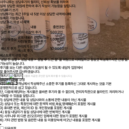
사주나루는 상담후기의 퀄리티, 신뢰성 확보를 위하여
실제 상담한 회원에 한하여 후기 작성이 가능함을 알립니다.
상담후기 쓰기
상담후기는 최근 1주일 내 5분 이상 상담한 내역에 대해
등록이 가능합니다.
상담 후기 작성 시 혜택
구분
내용
충전코인
일반 후기
30자 이상의 후기
500코인
글의 내용과 관련이 있는
사진/동영상
1,000코인
사진/동영상 첨부 후기
관리자가 선정한
베스트 후기
10,000코인
베스트 후기
베스트후기 선정 기준
‘상담 전 상황 > 상담 내용 > 상담 후 느낀 점’ 을 바탕으로 디테일하고 정성껏 작성해주시면 선정 될
가능성이 높습니다.
후기를 보는 다른 내담자가 도움이 될 수 있도록 내담자 입장에서
잘 풀어주시면 감사하겠습니다.
펼치기
(동일한 내용의 반복 게시물로 지급된 코인은 임의 회수될 수 있습니다.)
상담후기 관리 규정
접기
사주나루는 고객님께서 작성해주신 소중한 후기를 등록하신 그대로 게시하는 것을 기본
운영원칙으로 삼고 있습니다.
단, 다음에 해당하는 게시물은 올바른 후기라 볼 수 없으며, 관리자직권으로 블라인드 처리하거나
삭제할 수 있음을 알립니다.
1) 상담에 관한 내용 및 상담사와의 소통에 관한 내용이 아닌 게시물
2) 상담사 또는 특정인에 대한 원색적 비방,욕설,명예훼손이 포함된 게시물
3) 휴대폰 번호, 메신저 ID 등 개인정보를 포함된 게시물
4) 동일 내담자가 동일 상담사에 대한 반복적인 게시물
5) 사주나루 외 다른 온/오프라인 업체에 대한 정보가 포함된 게시물
6) 기타 관련 법령 및 음란한 내용 등 미풍양속에 어긋난 내용을 포함한 게시물
단골설정