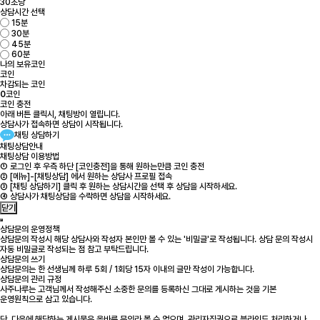
30초당
상담시간 선택
15분
30분
45분
60분
나의 보유코인
코인
차감되는 코인
0
코인
코인 충전
아래 버튼 클릭시, 채팅방이 열립니다.
상담사가 접속하면 상담이 시작됩니다.
채팅 상담하기
채팅상담안내
채팅상담 이용방법
① 로그인 후 우측 하단 [코인충전]을 통해 원하는만큼 코인 충전
② [메뉴]-[채팅상담] 에서 원하는 상담사 프로필 접속
③ [채팅 상담하기] 클릭 후 원하는 상담시간을 선택 후 상담을 시작하세요.
④ 상담사가 채팅상담을 수락하면 상담을 시작하세요.
닫기
상담문의 운영정책
상담문의 작성시 해당 상담사와 작성자 본인만 볼 수 있는 '비밀글'로 작성됩니다. 상담 문의 작성시
자동 비밀글로 작성되는 점 참고 부탁드립니다.
상담문의 쓰기
상담문의는 한 선생님께 하루 5회 / 1회당 15자 이내의 글만 작성이 가능합니다.
상담문의 관리 규정
사주나루는 고객님께서 작성해주신 소중한 문의를 등록하신 그대로 게시하는 것을 기본
운영원칙으로 삼고 있습니다.
단, 다음에 해당하는 게시물은 올바른 문의라 볼 수 없으며, 관리자직권으로 블라인드 처리하거나