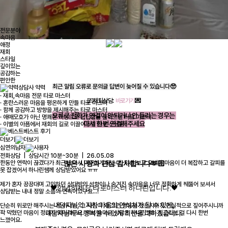
전문분야
속마음
애정
재회
스타일
깊이있는
공감하는
편안한
최근 알림 오류로 문의글 답변이 늦어질 수 있습니다🥺
상담사 약력
· 재회,속마음 전문 타로 마스터
💌
채팅상담:
바로가기
💌
· 혼란스러운 마음을 평온하게 만들 타로 마스터
· 함께 공감하고 방향을 제시해주는 타로 마스터
오류로 전화가 연결이 안되거나 안 들리는 경우는
· 애매모호가 아닌 명쾌한 리딩으로 답답함을 풀어드릴 타로 마스터
다시 한 번 연결해주세요
· 이별의 아픔에서 재회의 길로 이끌어드릴 타로 선생님
베스트 후기
더보기
심연의남자
전화상담 | 상담시간 10분~30분 | 26.05.08
많은 사랑과 관심 감사합니다🫶🏻
한동안 연락이 끊겼다가 최근에 다시 마주하게 됐는데, 막상 보고 오니까 마음이 더 복잡하고 갈피를
못 잡겠어서 하나린쌤께 상담받았어요 ㅠㅠ
제가 혼자 끙끙대며 고민하던 상대방의 성향이나 숨겨진 속마음을 너무 정확하게 꿰뚫어 보셔서
🖤안녕하세요 타로마스터 하나린입니다.🖤
상담받는 내내 정말 소름의 연속이었구요...!
내담자님의 지친 마음의 안식처가 될 수 있게,
단순히 위로만 해주시는 게 아니라, 그 사람이 왜 그런 행동을 했는지까지 현실적으로 짚어주시니까
내담자님께서 행복할 수 있게 최선을 다하겠습니다.
꽉 막혔던 마음이 정리가 되더라구요. 역시 속마음 상담은 하나린쌤이 최고라는 걸 다시 한번
느꼈어요.