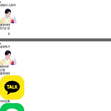
상담사 스토리
중전마마
57년 전
0
공유하기
864번
신점
중전마마
카카오톡