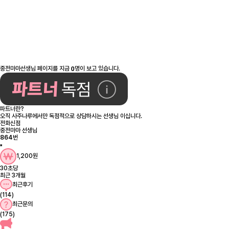
0
중전마마선생님 페이지를 지금
명이 보고 있습니다.
파트너란?
오직 사주나루에서만 독점적으로 상담하시는 선생님 이십니다.
전화신점
중전마마 선생님
864
번
1,200원
30초당
최근 3개월
최근후기
(114)
최근문의
(175)