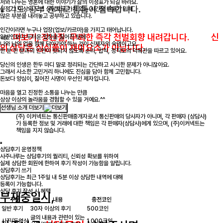
저와 나누는 영혼에 대한 이야기가 삶의 이정표가 되길 바라요.
🕯 기도, 공부 관계로
틈틈이 접속
합니다.
신점 그 이상의 도법 상담으로 가치 있는 시간을 만들기 위해
많은 부분을 내려놓고 공부하고 있습니다.
인간이라면 누구나 업장(업보/카르마)을 가지고 태어납니다.
📣
떠보기, 장난질, 무뢰한 즉각 천벌회향 내려갑니다. 신
일반인보다 두터운 업장을 짊어진 탓에
나와 남의 업을 함께 닦아가야 하는 것이 신제자의 숙명이고요.
의 상담은 심심풀이 재미요소가 아닙니다.
한 분 한 분과의 인연이 헛되지 않도록 순리, 법칙, 정직도의 덕목관을 따르고 있어요.
당신의 인생은 한두 마디 말로 정리되는 간단하고 시시한 문제가 아니잖아요.
그래서 사소한 고민거리 하나에도 진심을 담아 함께 고민합니다.
돈보다 양심이, 짊어진 사명이 우선인 제자입니다.
마음을 열고 진정한 소통을 나누는 만큼
상상 이상의 놀라움을 경험할 수 있을 거예요.^^
선생님 소개 더보기
(주) 이커넥트는 통신판매중개자로서 통신판매의 당사자가 아니며, 각 판매자 (상담사)
가 등록한 정보 및 거래에 대한 책임은 각 판매자(상담사)에게 있으며, (주)이커넥트는
책임을 지지 않습니다.
상담후기 운영정책
사주나루는 상담후기의 퀄리티, 신뢰성 확보를 위하여
실제 상담한 회원에 한하여 후기 작성이 가능함을 알립니다.
상담후기 쓰기
상담후기는 최근 1주일 내 5분 이상 상담한 내역에 대해
등록이 가능합니다.
상담 후기 작성 시 혜택
부재중일시,
구분
내용
충전코인
일반 후기
30자 이상의 후기
500코인
글의 내용과 관련이 있는
사진/동영상
1,000코인