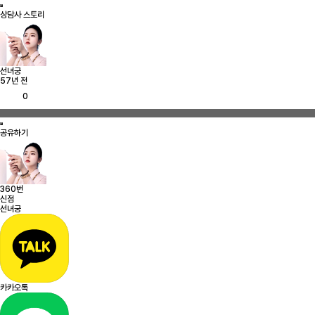
상담사 스토리
선녀궁
57년 전
0
공유하기
360번
신점
선녀궁
카카오톡