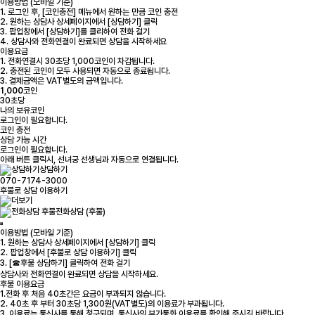
이용방법 (모바일 기준)
1. 로그인 후, [코인충전] 메뉴에서 원하는 만큼 코인 충전
2. 원하는 상담사 상세페이지에서 [상담하기] 클릭
3. 팝업창에서 [상담하기]를 클리하여 전화 걸기
4. 상담사와 전화연결이 완료되면 상담을 시작하세요
이용요금
1. 전화연결시 30초당 1,000코인이 차감됩니다.
2. 충전된 코인이 모두 사용되면 자동으로 종료됩니다.
3. 결제금액은 VAT별도의 금액입니다.
1,000
코인
30초당
나의 보유코인
로그인
이 필요합니다.
코인 충전
상담 가능 시간
로그인
이 필요합니다.
아래 버튼 클릭시, 선녀궁 선생님과 자동으로 연결됩니다.
상담하기
070-7174-3000
후불로 상담 이용하기
전화상담 (후불)
이용방법 (모바일 기준)
1. 원하는 상담사 상세페이지에서 [상담하기] 클릭
2. 팝업창에서 [후불로 상담 이용하기] 클릭
3. [☎후불 상담하기] 클릭하여 전화 걸기
상담사와 전화연결이 완료되면 상담을 시작하세요.
후불 이용요금
1.전화 후 처음 40초간은 요금이 부과되지 않습니다.
2. 40초 후 부터 30초당 1,300원(VAT별도)의 이용료가 부과됩니다.
3. 이용료는 통신사를 통해 청구되며, 통신사의 부가통화 이용료를 확인해 주시길 바랍니다.