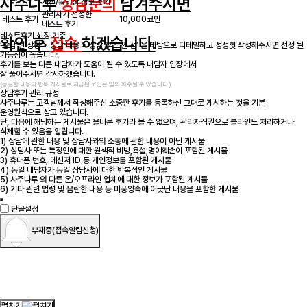
사주나루
상담문의
남겨주시면
사진/동영상 첨부 후기
관리자가 선정한
베스트 후기
10,000코인
베스트 후기
베스트후기 선정 기준
확인 후
접속
하겠습니다.
‘상담 전 상황 > 상담 내용 > 상담 후 느낀 점’ 을 바탕으로 디테일하고 정성껏 작성해주시면 선정 될
가능성이 높습니다.
후기를 보는 다른 내담자가 도움이 될 수 있도록 내담자 입장에서
잘 풀어주시면 감사하겠습니다.
(동일한 내용의 반복 게시물로 지급된 코인은 임의 회수될 수 있습니다.)
상담후기 관리 규정
사주나루는 고객님께서 작성해주신 소중한 후기를 등록하신 그대로 게시하는 것을 기본
운영원칙으로 삼고 있습니다.
단, 다음에 해당하는 게시물은 올바른 후기라 볼 수 없으며, 관리자직권으로 블라인드 처리하거나
삭제할 수 있음을 알립니다.
1) 상담에 관한 내용 및 상담사와의 소통에 관한 내용이 아닌 게시물
2) 상담사 또는 특정인에 대한 원색적 비방,욕설,명예훼손이 포함된 게시물
3) 휴대폰 번호, 메신저 ID 등 개인정보를 포함된 게시물
4) 동일 내담자가 동일 상담사에 대한 반복적인 게시물
5) 사주나루 외 다른 온/오프라인 업체에 대한 정보가 포함된 게시물
6) 기타 관련 법령 및 음란한 내용 등 미풍양속에 어긋난 내용을 포함한 게시물
단골설정
부재중
(접속알림신청)
펼치기