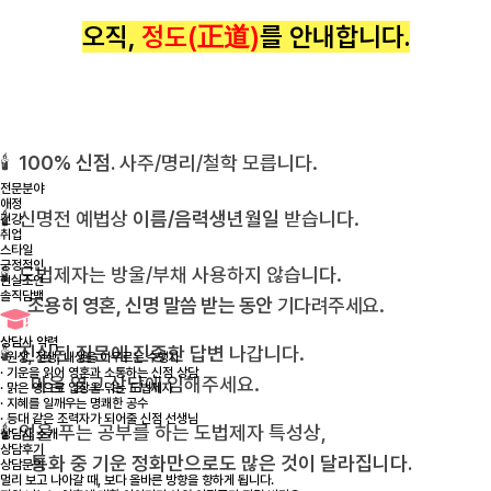
오직,
정도(正道)
를 안내합니다.
🕯
100% 신점.
사주/명리/철학 모릅니다.
전문분야
애정
🕯 신명전 예법상
이름/음력생년월일
받습니다.
건강
취업
스타일
긍정적인
🕯 도법제자는 방울/부채 사용하지 않습니다.
현실조언
솔직담백
조용히 영혼, 신명 말씀 받는 동안
기다려주세요.
상담사 약력
🕯
진실된 질문에 진중한 답변
나갑니다.
· 원생, 전생, 내생을 아우르는 수행자
· 기운을 읽어 영혼과 소통하는 신점 상담
마음 열고 상담에 임해주세요.
· 맑은 영으로 업장을 닦는 도법제자
· 지혜를 일깨우는 명쾌한 공수
· 등대 같은 조력자가 되어줄 신점 선생님
🕯 업을 푸는 공부를 하는 도법제자 특성상,
상담사 소개
상담후기
통화 중 기운 정화만으로도 많은 것이 달라집니다.
상담문의
멀리 보고 나아갈 때, 보다 올바른 방향을 향하게 됩니다.