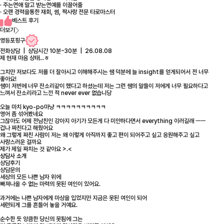
· 주는연애 말고 받는연예를 이끌어줄
· 오랜 경력을통한 재회, 썸, 짝사랑 전문 타로마스터
베스트 후기
더보기
영등포핑구
전화상담 | 상담시간 10분~30분 | 26.08.08
제 현재 마음 상태...ㅎ
그치만 저보다도 저를 더 잘아시고 이해해주시는 쌤 덕분에 늘 insight를 얻게되어서 전 너무
좋아요!
쌤이 저번에 너무 잔소리같이 했다고 하셨는데 저는 그런 쌤의 말들이 저에게 너무 필요하다고
느껴서 잔소리라고 느낀 적 never ever 없습니당
오늘 마치 kyo-po마냥 ㅋㅋㅋㅋㅋㅋㅋㅋㅋㅋ
영어 좀 섞어봤네요
그잖아도 어제 전남친인 강아지 아기가 모든게 다 미안하다면서 everything 이러길래 ㅡㅡ
겁나 짜친다고 해줬어요
왜 그렇게 짜친 사람이 저는 왜 이렇게 아직까지 좋고 편이 되어주고 싶고 응원해주고 싶고
사랑스러운 걸까요
제가 제일 짜치는 것 같아요 >.<
상담사 소개
상담후기
상담문의
세상의 모든 나쁜 남자 위에
빠져나올 수 없는 마력의 못된 여인이 있어요.
과거에는 나쁜 남자에게 마상을 입었지만 지금은 못된 여인이 되어
세련되게 그를 흔들어 놓을 거예요.
순수한 듯 앙큼한 당신의 못됨에 그는