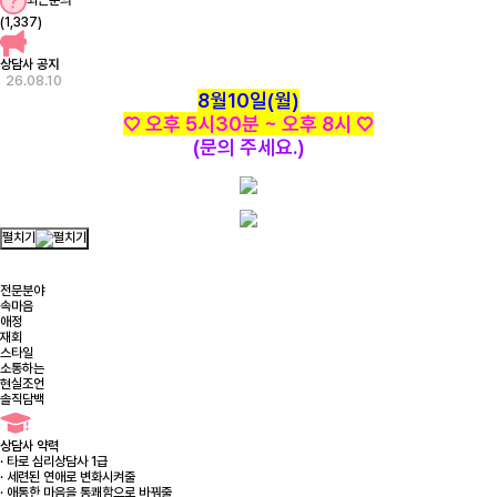
최근문의
(1,337)
상담사 공지
26.08.10
8월10일(월)
♡ 오후 5시30분 ~ 오후 8시 ♡
(문의 주세요.)
펼치기
전문분야
속마음
애정
재회
스타일
소통하는
현실조언
솔직담백
상담사 약력
· 타로 심리상담사 1급
· 세련된 연애로 변화시켜줄
· 애통한 마음을 통쾌함으로 바꿔줄