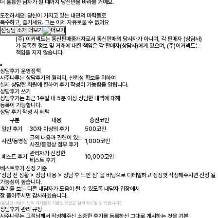
더 훌륭한 남자가 될 때까지 당신만을 바라볼 거예요.
도전하세요! 당신이 가지고 있는 내면의 마력들로
복수하고, 즐기세요. 그는 이제 자유로울 수 없어요
선생님 소개 더보기
(주) 이커넥트는 통신판매중개자로서 통신판매의 당사자가 아니며, 각 판매자 (상담사)
가 등록한 정보 및 거래에 대한 책임은 각 판매자(상담사)에게 있으며, (주)이커넥트는
책임을 지지 않습니다.
상담후기 운영정책
사주나루는 상담후기의 퀄리티, 신뢰성 확보를 위하여
실제 상담한 회원에 한하여 후기 작성이 가능함을 알립니다.
상담후기 쓰기
상담후기는 최근 1주일 내 5분 이상 상담한 내역에 대해
등록이 가능합니다.
상담 후기 작성 시 혜택
구분
내용
충전코인
일반 후기
30자 이상의 후기
500코인
글의 내용과 관련이 있는
사진/동영상
1,000코인
사진/동영상 첨부 후기
관리자가 선정한
베스트 후기
10,000코인
베스트 후기
베스트후기 선정 기준
‘상담 전 상황 > 상담 내용 > 상담 후 느낀 점’ 을 바탕으로 디테일하고 정성껏 작성해주시면 선정 될
가능성이 높습니다.
후기를 보는 다른 내담자가 도움이 될 수 있도록 내담자 입장에서
잘 풀어주시면 감사하겠습니다.
(동일한 내용의 반복 게시물로 지급된 코인은 임의 회수될 수 있습니다.)
상담후기 관리 규정
사주나루는 고객님께서 작성해주신 소중한 후기를 등록하신 그대로 게시하는 것을 기본