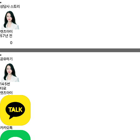
상담사 스토리
캣츠아이
57년 전
0
공유하기
145번
타로
캣츠아이
카카오톡