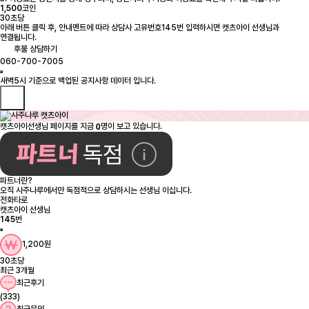
1,500
코인
30초당
아래 버튼 클릭 후, 안내멘트에 따라 상담사 고유번호145번 입력하시면 캣츠아이 선생님과
연결됩니다.
후불 상담하기
060-700-7005
0
캣츠아이선생님 페이지를 지금
명이 보고 있습니다.
파트너란?
오직 사주나루에서만 독점적으로 상담하시는 선생님 이십니다.
전화타로
캣츠아이 선생님
145
번
1,200원
30초당
최근 3개월
최근후기
(333)