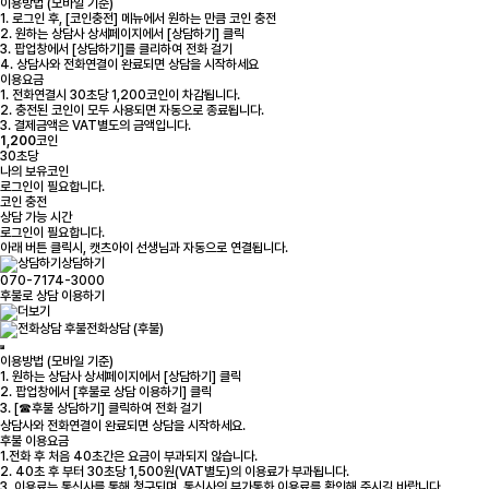
이용방법 (모바일 기준)
1. 로그인 후, [코인충전] 메뉴에서 원하는 만큼 코인 충전
2. 원하는 상담사 상세페이지에서 [상담하기] 클릭
3. 팝업창에서 [상담하기]를 클리하여 전화 걸기
4. 상담사와 전화연결이 완료되면 상담을 시작하세요
이용요금
1. 전화연결시 30초당 1,200코인이 차감됩니다.
2. 충전된 코인이 모두 사용되면 자동으로 종료됩니다.
3. 결제금액은 VAT별도의 금액입니다.
1,200
코인
30초당
나의 보유코인
로그인
이 필요합니다.
코인 충전
상담 가능 시간
로그인
이 필요합니다.
아래 버튼 클릭시, 캣츠아이 선생님과 자동으로 연결됩니다.
상담하기
070-7174-3000
후불로 상담 이용하기
전화상담 (후불)
이용방법 (모바일 기준)
1. 원하는 상담사 상세페이지에서 [상담하기] 클릭
2. 팝업창에서 [후불로 상담 이용하기] 클릭
3. [☎후불 상담하기] 클릭하여 전화 걸기
상담사와 전화연결이 완료되면 상담을 시작하세요.
후불 이용요금
1.전화 후 처음 40초간은 요금이 부과되지 않습니다.
2. 40초 후 부터 30초당 1,500원(VAT별도)의 이용료가 부과됩니다.
3. 이용료는 통신사를 통해 청구되며, 통신사의 부가통화 이용료를 확인해 주시길 바랍니다.