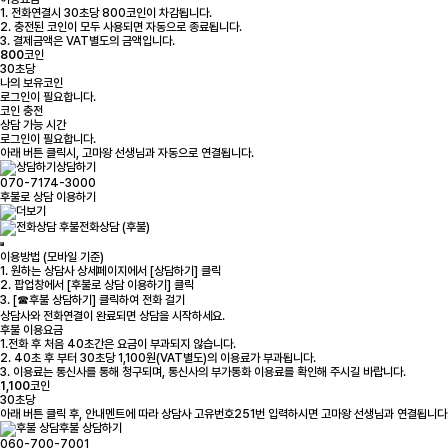
1. 전화연결시 30초당 800코인이 차감됩니다.
2. 충전된 코인이 모두 사용되면 자동으로 종료됩니다.
3. 결제금액은 VAT별도의 금액입니다.
800
코인
30초당
나의 보유코인
로그인
이 필요합니다.
코인 충전
상담 가능 시간
로그인
이 필요합니다.
아래 버튼 클릭시, 고마왕 선생님과 자동으로 연결됩니다.
상담하기
070-7174-3000
후불로 상담 이용하기
전화상담 (후불)
이용방법 (모바일 기준)
1. 원하는 상담사 상세페이지에서 [상담하기] 클릭
2. 팝업창에서 [후불로 상담 이용하기] 클릭
3. [☎후불 상담하기] 클릭하여 전화 걸기
상담사와 전화연결이 완료되면 상담을 시작하세요.
후불 이용요금
1.전화 후 처음 40초간은 요금이 부과되지 않습니다.
2. 40초 후 부터 30초당 1,100원(VAT별도)의 이용료가 부과됩니다.
3. 이용료는 통신사를 통해 청구되며, 통신사의 부가통화 이용료를 확인해 주시길 바랍니다.
1,100
코인
30초당
아래 버튼 클릭 후, 안내멘트에 따라 상담사 고유번호251번 입력하시면 고마왕 선생님과 연결됩니다
후불 상담하기
060-700-7001