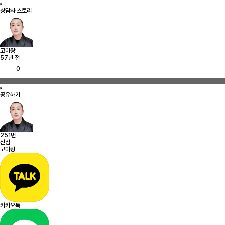
상담사 스토리
고마왕
57년 전
0
공유하기
251번
신점
고마왕
카카오톡