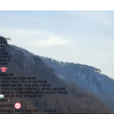
전문분야
속마음
취업
고민
스타일
공감하는
현실조언
차분한
상담사 약력
· 2023년 3월 신내림 애동제자
· 백두산, 한라산, 지리산 등지에 기도수행
· 상담만으로도 맑은 기운을 내리는 신점 상담
· 조상님이 아닌 높은 신명을 모시고 공부하는 신점 선생님
· 말씀을 있는 그대로 전달하는 정직하고 양심있는 신점 상담
베스트 후기
더보기
zgdvxbfh
전화상담 | 상담시간 10분~30분 | 26.06.13