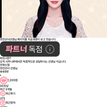
0
천진선녀선생님 페이지를 지금
명이 보고 있습니다.
파트너란?
오직 사주나루에서만 독점적으로 상담하시는 선생님 이십니다.
전화신점
천진선녀 선생님
440
번
1,200원
30초당
최근 3개월
최근후기
(21)
최근문의