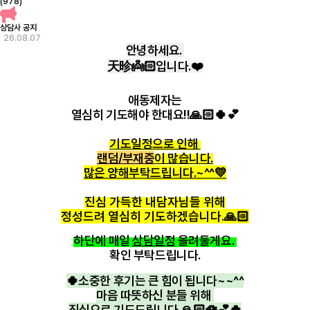
(978)
상담사 공지
26.08.07
안녕하세요.
天昣
👼🏻입니다.❤️
애동제자는
열심히 기도해야 한대요!!🙏🏻🍀💕
기도일정
으로 인해
랜덤/부재중
이 많습니다.
많은 양해부탁드립니다.~^^💛
진심 가득한 내담자님들 위해
정성드려 열심히 기도하겠습니다.🙏🏻
하단에 매일
상담일정
올려둘게요.
확인 부탁드립니다.
🍀소중한 후기는 큰 힘이 됩니다~~^^
마음 따뜻하신 분들 위해
진심으로 기도드립니다.🙏🏻🪷💕🍀