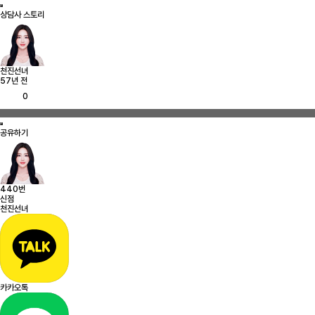
상담사 스토리
천진선녀
57년 전
0
공유하기
440번
신점
천진선녀
카카오톡