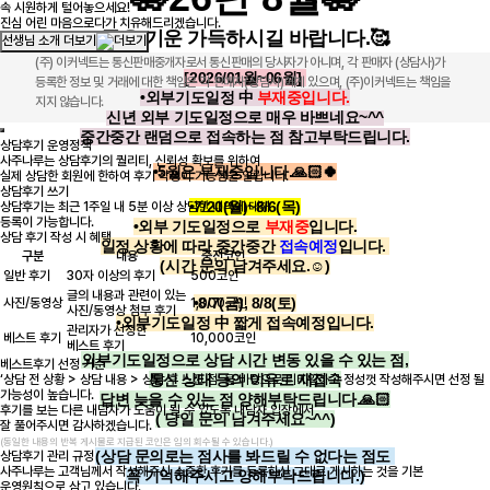
속 시원하게 털어놓으세요!
진심 어린 마음으로다가 치유해드리겠습니다.
좋은 기운 가득하시길 바랍니다.🥰
선생님 소개 더보기
(주) 이커넥트는 통신판매중개자로서 통신판매의 당사자가 아니며, 각 판매자 (상담사)가
[2026/01월~06월]
등록한 정보 및 거래에 대한 책임은 각 판매자(상담사)에게 있으며, (주)이커넥트는 책임을
•외부기도일정 中
부재중입니다.
지지 않습니다.
신년 외부 기도일정으로 매우 바쁘네요~^^
중간중간 랜덤으로 접속하는 점 참고부탁드립니다.
상담후기 운영정책
사주나루는 상담후기의 퀄리티, 신뢰성 확보를 위하여
•5월은 부재중입니다.🙏🏻🍀
실제 상담한 회원에 한하여 후기 작성이 가능함을 알립니다.
상담후기 쓰기
•7/20(월)~8/6(목)
상담후기는 최근 1주일 내 5분 이상 상담한 내역에 대해
등록이 가능합니다.
•외부 기도일정으로
부재중
입니다.
상담 후기 작성 시 혜택
일정 상황에 따라 중간중간
접속예정
입니다.
구분
내용
충전코인
(시간
문의 남겨주세요.☺️)
일반 후기
30자 이상의 후기
500코인
글의 내용과 관련이 있는
•8/7(금), 8/8(토)
사진/동영상
1,000코인
사진/동영상 첨부 후기
•외부기도일정 中 짧게 접속예정입니다.
관리자가 선정한
베스트 후기
10,000코인
베스트 후기
외부기도일정으로 상담 시간 변동 있을 수 있는 점,
베스트후기 선정 기준
통신 상태 등의 이유로 재접속
‘상담 전 상황 > 상담 내용 > 상담 후 느낀 점’ 을 바탕으로 디테일하고 정성껏 작성해주시면 선정 될
가능성이 높습니다.
답변 늦을 수 있는 점 양해부탁드립니다.🙏🏻
후기를 보는 다른 내담자가 도움이 될 수 있도록 내담자 입장에서
( 당일 문의 남겨주세요~^^)
잘 풀어주시면 감사하겠습니다.
(동일한 내용의 반복 게시물로 지급된 코인은 임의 회수될 수 있습니다.)
(상담 문의로는 점사를 봐드릴 수 없다는 점도
상담후기 관리 규정
사주나루는 고객님께서 작성해주신 소중한 후기를 등록하신 그대로 게시하는 것을 기본
꼭 기억해주시고 양해부탁드립니다.)
운영원칙으로 삼고 있습니다.