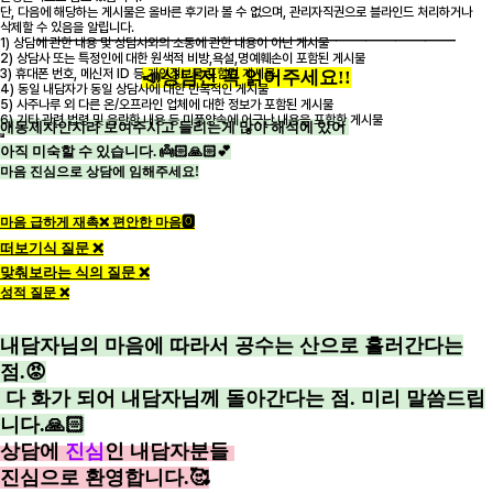
단, 다음에 해당하는 게시물은 올바른 후기라 볼 수 없으며, 관리자직권으로 블라인드 처리하거나
삭제할 수 있음을 알립니다.
————————————————————————————
1) 상담에 관한 내용 및 상담사와의 소통에 관한 내용이 아닌 게시물
2) 상담사 또는 특정인에 대한 원색적 비방,욕설,명예훼손이 포함된 게시물
3) 휴대폰 번호, 메신저 ID 등 개인정보를 포함된 게시물
📣상담전 꼭 읽어주세요!!
4) 동일 내담자가 동일 상담사에 대한 반복적인 게시물
5) 사주나루 외 다른 온/오프라인 업체에 대한 정보가 포함된 게시물
6) 기타 관련 법령 및 음란한 내용 등 미풍양속에 어긋난 내용을 포함한 게시물
애동제자인지라 보여주시고 들리는게 많아 해석에 있어
아직 미숙할 수 있습니다. 👼🏻🙏🏻💕
마음 진심으로 상담에 임해주세요!
마음 급하게 재촉❌
편안한 마음🅾️
떠보기식 질문 ❌
맞춰보라는 식의 질문 ❌
성적 질문 ❌
내담자님의 마음에 따라서 공수는 산으로 흘러간다는
점.😡
다 화가 되어 내담자님께 돌아간다는 점. 미리 말씀드립
니다.🙏🏻
상담에
진심
인 내담자분들
진심으로 환영합니다.🥰