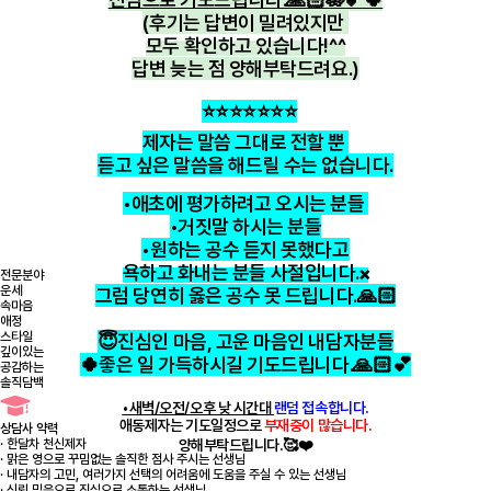
(후기는 답변이 밀려있지만
모두
확인하고 있습니다!^^
답변 늦는 점 양해부탁드려요.)
⭐️⭐️⭐️⭐️⭐️⭐️⭐️
제자는 말씀 그대로 전할 뿐
듣고 싶은 말씀을 해드릴 수는 없습니다.
•애초에 평가하려고 오시는 분들
•거짓말 하시는 분들
•원하는 공수 듣지 못했다고
욕하고 화내는 분들
사절입니다.
전문분야
❌
운세
그럼 당연히 옳은 공수 못 드립니다.🙏🏻
속마음
애정
스타일
😇진심인 마음, 고운 마음인 내담자분들
깊이있는
🍀좋은 일 가득하시길 기도드립니다.🙏🏻💕
공감하는
솔직담백
•새벽/오전/오후 낮 시간대
랜덤 접속합니다.
애동제자는 기도일정으로
부재중이 많습니다.
상담사 약력
· 한달차 천신제자
양해부탁드립니다.🥰❤️
· 맑은 영으로 꾸밈없는 솔직한 점사 주시는 선생님
· 내담자의 고민, 여러가지 선택의 어려움에 도움을 주실 수 있는 선생님
· 신뢰,믿음으로 진심으로 소통하는 선생님