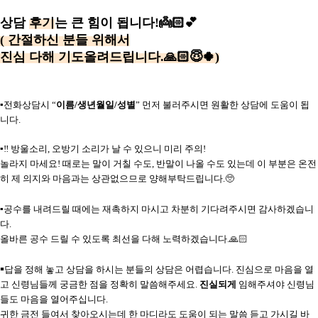
상담
후기
는 큰 힘이 됩니다!👼🏻💕
( 간절하신 분들 위해서
진심 다해 기도올려드립니다.🙏🏻😇🍀)
▪️전화상담시 “
이름/생년월일/성별
” 먼저 불러주시면 원활한 상담에 도움이 됩
니다.
▪️‼️ 방울소리, 오방기 소리가 날 수 있으니 미리 주의!
놀라지 마세요!
때로는 말이 거칠 수도, 반말이 나올 수도 있는데 이 부분은 온전
히 제 의지와 마음과는 상관없으므로 양해부탁드립니다.🥺
▪️공수를 내려드릴 때에는 재촉하지 마시고 차분히 기다려주시면 감사하겠습니
다.
올바른 공수 드릴 수 있도록 최선을 다해 노력하겠습니다.🙏🏻
▪
답을 정해 놓고 상담을 하시는 분들의 상담은 어렵습니다. 진심으로 마음을 열
고 신령님들께 궁금한 점을 정확히 말씀해주세요.
진실되게
임해주셔야 신령님
들도 마음을 열어주십니다.
귀한 금전 들여서 찾아오시는데 한 마디라도 도움이 되는 말씀 듣고 가시길 바