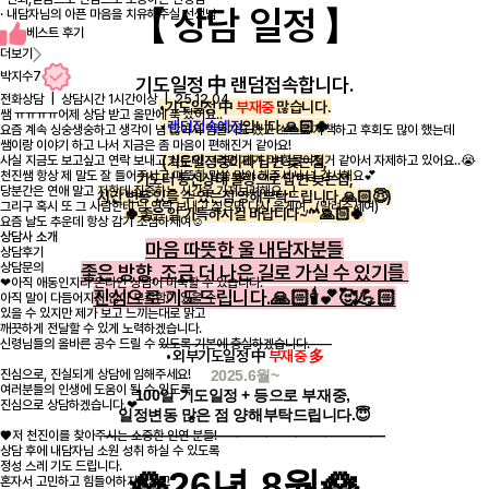
【 상담 일정 】
· 내담자님의 아픈 마음을 치유해주실 선생님
베스트 후기
더보기
박지수7
기도일정 中
랜덤
접속합니다.
전화상담 | 상담시간 1시간이상 | 25.12.04
•기도일정 中
부재중
많습니다.
쌤 ㅠㅠㅠㅠ어제 상담 받고 올만에 푹 잤어요..
•
랜덤접속예정
입니다.🙏🏻🍀
요즘 계속 싱숭생숭하고 생각이 넘 많아서 힘들기도 했고 스스로 자책하고 후회도 많이 했는데
쌤이랑 이야기 하고 나서 지금은 좀 마음이 편해진거 같아요!
사실 지금도 보고싶고 연락 보내고 싶은데 그러면 제가 더 힘들어질거 같아서 자제하고 있어요..😭
(기도일정중이라 답변 늦는점,
천진쌤 항상 제 말도 잘 들어주시고 따뜻한 말씀 많이 해주셔서 넘 감사해요💕
기도터 통신상태 불량으로 답변 늦는점,
당분간은 연애 말고 저한테 집중하는 시간을 가져보려해요…!
시간 변동 있을 수 있는점 양해부탁드립니다.🙏🏻😇)
그리구 혹시 또 그 사람한테 넘 연락 보내고 싶으면 다시 올게여,,,(말려주세여)
🍀좋은 일 가득하시길 바랍니다~^^🙏🏻🍀
요즘 날도 추운데 항상 감기 조심하세여☺️
상담사 소개
마음 따뜻한 울 내담자분들
상담후기
상담문의
좋은 방향, 조금 더 나은 길로 가실 수 있기를
❤아직 애동인지라 온라인 상담이 미숙할 수 있습니다.
진심으로 기도드립니다.🙏🏻🕯️💕🥰💪🏻
아직 말이 다듬어지지 않아 부족함이 있을 수
있을 수 있지만 제가 보고 느끼는대로 맑고
깨끗하게 전달할 수 있게 노력하겠습니다.
____________
____________
___________
신령님들의 올바른 공수 드릴 수 있도록 기본에 충실하겠습니다.
•
외부기도일정 中
부재중 多
진심으로, 진실되게 상담에 임해주세요!
2025.6월~
여러분들의 인생에 도움이 될 수 있도록
100일 기도일정 + 등으로 부재중,
진심으로 상담하겠습니다.❤
일정변동 많은 점 양해부탁드립니다.😇
———————————————————
♥저 천진이를 찾아주시는 소중한 인연 분들!
상담 후에 내담자님 소원 성취 하실 수 있도록
정성 스레 기도 드립니다.
🪷26년 8
월🪷
혼자서 고민하고 힘들어하지마시고