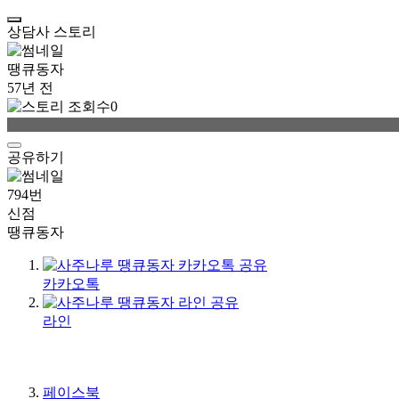
부산 신점 잘보는 곳 | 남구 신
상담사 스토리
땡큐동자
57년 전
0
공유하기
794번
신점
땡큐동자
카카오톡
라인
페이스북