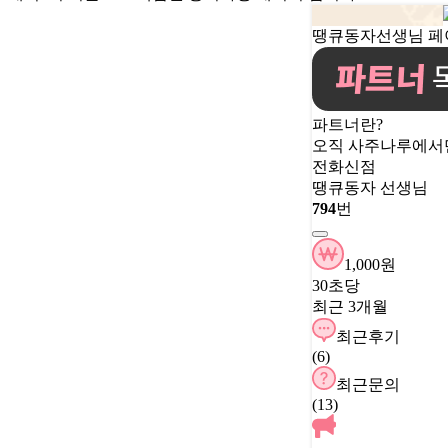
땡큐동자선생님 페
파트너란?
오직 사주나루에서
전화신점
땡큐동자 선생님
794
번
1,000원
30초당
최근 3개월
최근후기
(6)
최근문의
(13)