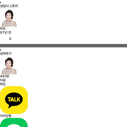
상담사 스토리
하트
57년 전
0
공유하기
461번
타로
하트
카카오톡