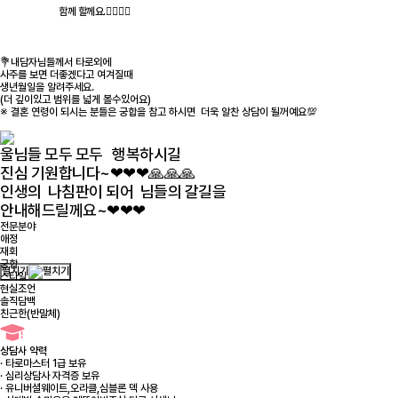
함께 할께요.👨‍❤️‍💋‍👨
💐내담자님들께서 타로외에
사주를 보면 더좋겠다고 여겨질때
생년월일을 알려주세요.
(더 깊이있고 범위를 넓게 볼수있어요)
※ 결혼 연령이 되시는 분들은 궁합을 참고 하시면 더욱 알찬 상담이 될꺼예요💯
울님들 모두 모두 행복하시길
진심 기원합니다~❤❤❤🙏🙏🙏
인생의 나침판이 되어 님들의 갈길을
안내해드릴께요~❤❤❤
전문분야
애정
재회
궁합
펼치기
스타일
현실조언
솔직담백
친근한(반말체)
상담사 약력
· 타로마스터 1급 보유
· 심리상담사 자격증 보유
· 유니버셜웨이트,오라클,심블론 덱 사용