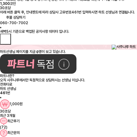
1,300
코인
30초당
아래 버튼 클릭 후, 안내멘트에 따라 상담사 고유번호461번 입력하시면 하트 선생님과 연결됩니다.
후불 상담하기
060-700-7002
0
하트선생님 페이지를 지금
명이 보고 있습니다.
파트너란?
오직 사주나루에서만 독점적으로 상담하시는 선생님 이십니다.
전화타로
하트 선생님
461
번
1,000원
30초당
최근 3개월
최근후기
(72)
최근문의