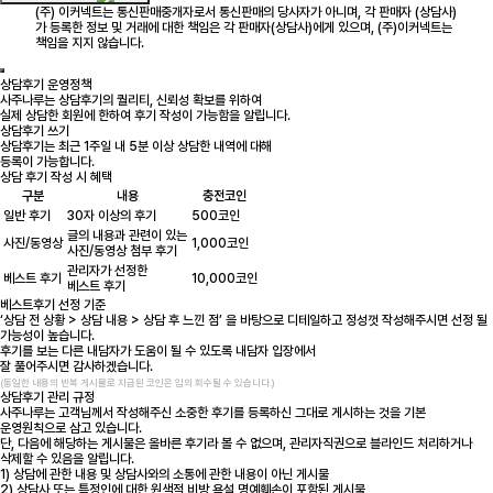
(주) 이커넥트는 통신판매중개자로서 통신판매의 당사자가 아니며, 각 판매자 (상담사)
가 등록한 정보 및 거래에 대한 책임은 각 판매자(상담사)에게 있으며, (주)이커넥트는
책임을 지지 않습니다.
상담후기 운영정책
사주나루는 상담후기의 퀄리티, 신뢰성 확보를 위하여
실제 상담한 회원에 한하여 후기 작성이 가능함을 알립니다.
상담후기 쓰기
상담후기는 최근 1주일 내 5분 이상 상담한 내역에 대해
등록이 가능합니다.
상담 후기 작성 시 혜택
구분
내용
충전코인
일반 후기
30자 이상의 후기
500코인
글의 내용과 관련이 있는
사진/동영상
1,000코인
사진/동영상 첨부 후기
관리자가 선정한
베스트 후기
10,000코인
베스트 후기
베스트후기 선정 기준
‘상담 전 상황 > 상담 내용 > 상담 후 느낀 점’ 을 바탕으로 디테일하고 정성껏 작성해주시면 선정 될
가능성이 높습니다.
후기를 보는 다른 내담자가 도움이 될 수 있도록 내담자 입장에서
잘 풀어주시면 감사하겠습니다.
(동일한 내용의 반복 게시물로 지급된 코인은 임의 회수될 수 있습니다.)
상담후기 관리 규정
사주나루는 고객님께서 작성해주신 소중한 후기를 등록하신 그대로 게시하는 것을 기본
운영원칙으로 삼고 있습니다.
단, 다음에 해당하는 게시물은 올바른 후기라 볼 수 없으며, 관리자직권으로 블라인드 처리하거나
삭제할 수 있음을 알립니다.
1) 상담에 관한 내용 및 상담사와의 소통에 관한 내용이 아닌 게시물
2) 상담사 또는 특정인에 대한 원색적 비방,욕설,명예훼손이 포함된 게시물