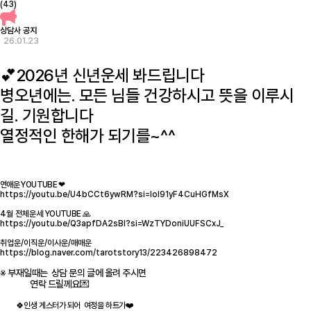
(43)
상담사 공지
26.01.23
💕2026년 신년운세 봐드립니다
병오년에는. 모든 님들 건강하시고 뜻을 이루시
길. 기원합니다
열정적인 한해가 되기를~^^
연애운 YOUTUBE ❤
https://youtu.be/U4bCCt6ywRM?si=lol91yF4CuHGfMsX
4월 전체운세
YOUTUBE
🙏
https://youtu.be/Q3apfDA2sBI?si=WzTYDoniUUFSCxJ_
취업운/이직운/이사운/매매운
https://blog.naver.com/tarotstory13/223426898472
※ 부재일때는 상담 문의 글에 올려 주시면
연락 드릴께요💌
🍀인생 게스터가 되어 여정을 하트가❤️