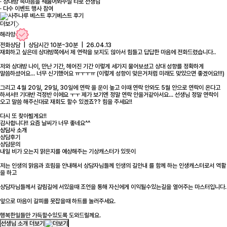
· 상대방 속마음을 꿰뚫어봐주실 타로 선생님
· 다수 이벤트 행사 참여
베스트 후기
더보기
해라앙
전화상담 | 상담시간 10분~30분 | 26.04.13
재회하고 싶은데 상대방쪽에서 제 연락을 보지도 않아서 힘들고 답답한 마음에 전화드렸습니다..
저와 상대방 나이, 만난 기간, 헤어진 기간 이렇게 세가지 물어보셨고 상대 성향를 정확하게
말씀하셨어요... 너무 신기했어요 ㅠㅜㅜㅠ (이렇게 성향이 맞은거처럼 미래도 맞았으면 좋겠어요!!!)
그리고 4월 20일, 29일, 30일에 연락 올 운이 높고 이때 연락 안와도 5월 안으로 연락이 온다고
하셔서!! 기대반 걱정반 이에요 ㅜㅜ 제가 보기엔 정말 연락 안올거같아서요... 선생님 정말 연락이
오고 말씀 해주신대로 재회도 할수 있겠죠?? 힘을 주세요!!
다시 또 찾아뵐게요!!
감사합니다!! 요즘 날씨가 너무 좋네요^^
상담사 소개
상담후기
상담문의
내일 비가 오는지 맑은지를 예상해주는 기상캐스터가 있듯이
저는 인생의 맑음과 흐림을 안내해서 상담자님들께 인생의 길안내 를 함께 하는 인생캐스터로서 역활
을 하고
상담자님들께서 갈림길에 서있을때 조언을 통해 자신에게 이익될수있는길을 열어주는 마스터입니다.
앞으로 마음이 갈피를 못잡을때 하트를 눌러주세요.
행복한일들만 가득할수있도록 도와드릴께요.
선생님 소개 더보기