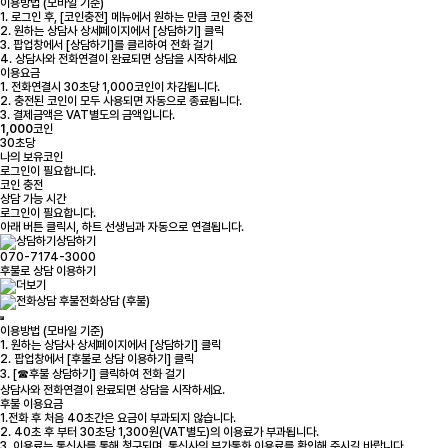
이용방법 (모바일 기준)
1. 로그인 후, [코인충전] 메뉴에서 원하는 만큼 코인 충전
2. 원하는 상담사 상세페이지에서 [상담하기] 클릭
3. 팝업창에서 [상담하기]를 클리하여 전화 걸기
4. 상담사와 전화연결이 완료되면 상담을 시작하세요
이용요금
1. 전화연결시 30초당 1,000코인이 차감됩니다.
2. 충전된 코인이 모두 사용되면 자동으로 종료됩니다.
3. 결제금액은 VAT별도의 금액입니다.
1,000
코인
30초당
나의 보유코인
로그인
이 필요합니다.
코인 충전
상담 가능 시간
로그인
이 필요합니다.
아래 버튼 클릭시, 하트 선생님과 자동으로 연결됩니다.
상담하기
070-7174-3000
후불로 상담 이용하기
전화상담 (후불)
이용방법 (모바일 기준)
1. 원하는 상담사 상세페이지에서 [상담하기] 클릭
2. 팝업창에서 [후불로 상담 이용하기] 클릭
3. [☎후불 상담하기] 클릭하여 전화 걸기
상담사와 전화연결이 완료되면 상담을 시작하세요.
후불 이용요금
1.전화 후 처음 40초간은 요금이 부과되지 않습니다.
2. 40초 후 부터 30초당 1,300원(VAT별도)의 이용료가 부과됩니다.
3. 이용료는 통신사를 통해 청구되며, 통신사의 부가통화 이용료를 확인해 주시길 바랍니다.