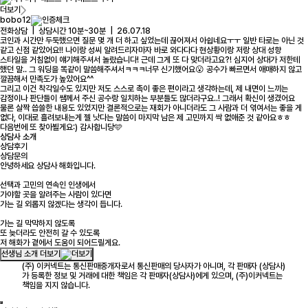
더보기
bobo12
전화상담 | 상담시간 10분~30분 | 26.07.18
코인과 시간만 두둑했으면 질문 몇 개 더 하고 싶었는데 끊어져서 아쉽네요ㅜㅜ 일반 타로는 아닌 것
같고 신점 같았어요!! 나이랑 성씨 알려드리자마자 바로 와다다다 현상황이랑 저랑 상대 성향
스타일을 거침없이 얘기해주셔서 놀랐습니다! 근데 그게 또 다 맞더라고요?! 심지어 상대가 저한테
했던 말.. 그 워딩을 똑같이 말씀해주셔서ㅋㅋㅋ너무 신기했어요😮 공수가 빠르면서 애매하지 않고
깔끔해서 만족도가 높았어요^^
그리고 이건 착각일수도 있지만 저도 스스로 촉이 좋은 편이라고 생각하는데, 제 내면이 느끼는
감정이나 판단들이 쌤께서 주신 공수랑 일치하는 부분들도 많더라구요..! 그래서 확신이 생겼어요
물론 살짝 씁쓸한 내용도 있었지만 결론적으로는 재회가 아니더라도 그 사람과 더 엮여서는 좋을 게
없다, 이대로 흘려보내는게 젤 낫다는 말씀이 마지막 남은 제 고민까지 싹 없애준 것 같아요ㅎㅎ
다음번에 또 찾아뵐게요:) 감사합니당🩵
상담사 소개
상담후기
상담문의
안녕하세요 상담사 해화입니다.
선택과 고민의 연속인 인생에서
가야할 곳을 알려주는 사람이 있다면
가는 길 외롭지 않겠다는 생각이 듭니다.
가는 길 막막하지 않도록
또 늦더라도 안전히 갈 수 있도록
저 해화가 곁에서 도움이 되어드릴게요.
선생님 소개 더보기
(주) 이커넥트는 통신판매중개자로서 통신판매의 당사자가 아니며, 각 판매자 (상담사)
가 등록한 정보 및 거래에 대한 책임은 각 판매자(상담사)에게 있으며, (주)이커넥트는
책임을 지지 않습니다.