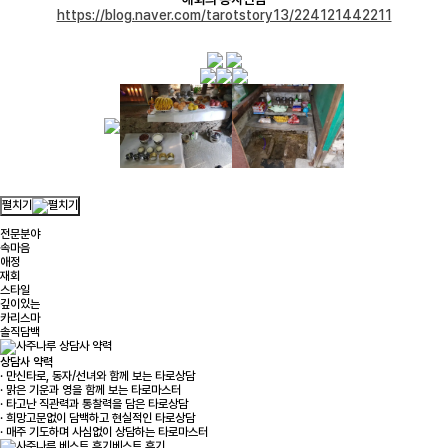
https://blog.naver.com/tarotstory13/224121442211
펼치기
전문분야
속마음
애정
재회
스타일
깊이있는
카리스마
솔직담백
상담사 약력
· 만신타로, 동자/선녀와 함께 보는 타로상담
· 맑은 기운과 영을 함께 보는 타로마스터
· 타고난 직관력과 통찰력을 담은 타로상담
· 희망고문없이 담백하고 현실적인 타로상담
· 매주 기도하며 사심없이 상담하는 타로마스터
베스트 후기