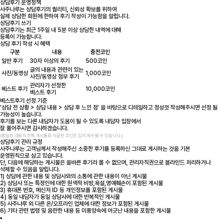
상담후기 운영정책
사주나루는 상담후기의 퀄리티, 신뢰성 확보를 위하여
실제 상담한 회원에 한하여 후기 작성이 가능함을 알립니다.
상담후기 쓰기
상담후기는 최근 1주일 내 5분 이상 상담한 내역에 대해
등록이 가능합니다.
상담 후기 작성 시 혜택
구분
내용
충전코인
일반 후기
30자 이상의 후기
500코인
글의 내용과 관련이 있는
사진/동영상
1,000코인
사진/동영상 첨부 후기
관리자가 선정한
베스트 후기
10,000코인
베스트 후기
베스트후기 선정 기준
‘상담 전 상황 > 상담 내용 > 상담 후 느낀 점’ 을 바탕으로 디테일하고 정성껏 작성해주시면 선정 될
가능성이 높습니다.
후기를 보는 다른 내담자가 도움이 될 수 있도록 내담자 입장에서
잘 풀어주시면 감사하겠습니다.
(동일한 내용의 반복 게시물로 지급된 코인은 임의 회수될 수 있습니다.)
상담후기 관리 규정
사주나루는 고객님께서 작성해주신 소중한 후기를 등록하신 그대로 게시하는 것을 기본
운영원칙으로 삼고 있습니다.
단, 다음에 해당하는 게시물은 올바른 후기라 볼 수 없으며, 관리자직권으로 블라인드 처리하거나
삭제할 수 있음을 알립니다.
1) 상담에 관한 내용 및 상담사와의 소통에 관한 내용이 아닌 게시물
2) 상담사 또는 특정인에 대한 원색적 비방,욕설,명예훼손이 포함된 게시물
3) 휴대폰 번호, 메신저 ID 등 개인정보를 포함된 게시물
4) 동일 내담자가 동일 상담사에 대한 반복적인 게시물
5) 사주나루 외 다른 온/오프라인 업체에 대한 정보가 포함된 게시물
6) 기타 관련 법령 및 음란한 내용 등 미풍양속에 어긋난 내용을 포함한 게시물