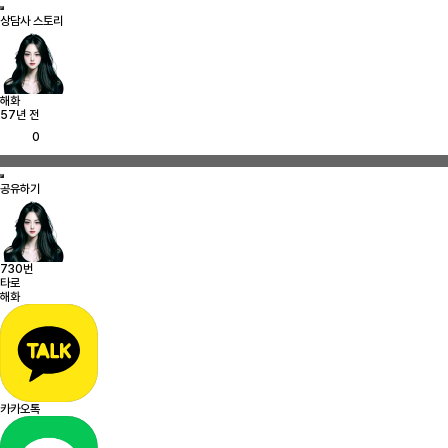
상담사 스토리
해화
57년 전
0
공유하기
730번
타로
해화
카카오톡