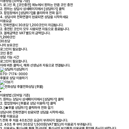
이용방법 (모바일 기준)
1. 로그인 후, [코인충전] 메뉴에서 원하는 만큼 코인 충전
2. 원하는 상담사 상세페이지에서 [상담하기] 클릭
3. 팝업창에서 [상담하기]를 클리하여 전화 걸기
4. 상담사와 전화연결이 완료되면 상담을 시작하세요
이용요금
1. 전화연결시 30초당 1,200코인이 차감됩니다.
2. 충전된 코인이 모두 사용되면 자동으로 종료됩니다.
3. 결제금액은 VAT별도의 금액입니다.
1,200
코인
30초당
나의 보유코인
로그인
이 필요합니다.
코인 충전
상담 가능 시간
로그인
이 필요합니다.
아래 버튼 클릭시, 해화 선생님과 자동으로 연결됩니다.
상담하기
070-7174-3000
후불로 상담 이용하기
전화상담 (후불)
이용방법 (모바일 기준)
1. 원하는 상담사 상세페이지에서 [상담하기] 클릭
2. 팝업창에서 [후불로 상담 이용하기] 클릭
3. [☎후불 상담하기] 클릭하여 전화 걸기
상담사와 전화연결이 완료되면 상담을 시작하세요.
후불 이용요금
1.전화 후 처음 40초간은 요금이 부과되지 않습니다.
2. 40초 후 부터 30초당 1,500원(VAT별도)의 이용료가 부과됩니다.
3. 이용료는 통신사를 통해 청구되며, 통신사의 부가통화 이용료를 확인해 주시길 바랍니다.