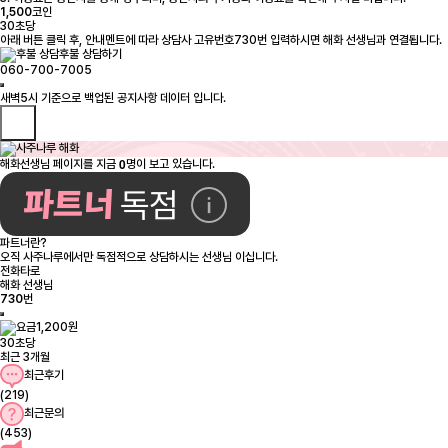
1,500
코인
30초당
아래 버튼 클릭 후, 안내멘트에 따라 상담사 고유번호730번 입력하시면 해화 선생님과 연결됩니다.
후불 상담하기
060-700-7005
0
해화선생님 페이지를 지금
명이 보고 있습니다.
파트너란?
오직 사주나루에서만 독점적으로 상담하시는 선생님 이십니다.
전화타로
해화 선생님
730
번
1,200원
30초당
최근 3개월
최근후기
(219)
최근문의
(453)