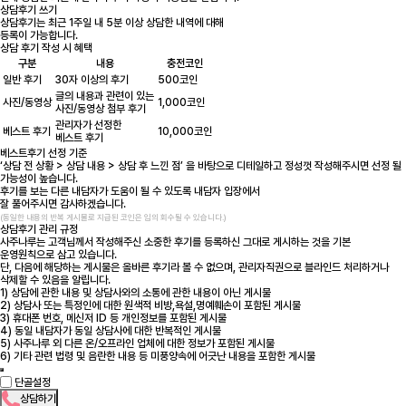
상담후기 쓰기
상담후기는 최근 1주일 내 5분 이상 상담한 내역에 대해
등록이 가능합니다.
상담 후기 작성 시 혜택
구분
내용
충전코인
일반 후기
30자 이상의 후기
500코인
글의 내용과 관련이 있는
사진/동영상
1,000코인
사진/동영상 첨부 후기
관리자가 선정한
베스트 후기
10,000코인
베스트 후기
베스트후기 선정 기준
‘상담 전 상황 > 상담 내용 > 상담 후 느낀 점’ 을 바탕으로 디테일하고 정성껏 작성해주시면 선정 될
가능성이 높습니다.
후기를 보는 다른 내담자가 도움이 될 수 있도록 내담자 입장에서
잘 풀어주시면 감사하겠습니다.
(동일한 내용의 반복 게시물로 지급된 코인은 임의 회수될 수 있습니다.)
상담후기 관리 규정
사주나루는 고객님께서 작성해주신 소중한 후기를 등록하신 그대로 게시하는 것을 기본
운영원칙으로 삼고 있습니다.
단, 다음에 해당하는 게시물은 올바른 후기라 볼 수 없으며, 관리자직권으로 블라인드 처리하거나
삭제할 수 있음을 알립니다.
1) 상담에 관한 내용 및 상담사와의 소통에 관한 내용이 아닌 게시물
2) 상담사 또는 특정인에 대한 원색적 비방,욕설,명예훼손이 포함된 게시물
3) 휴대폰 번호, 메신저 ID 등 개인정보를 포함된 게시물
4) 동일 내담자가 동일 상담사에 대한 반복적인 게시물
5) 사주나루 외 다른 온/오프라인 업체에 대한 정보가 포함된 게시물
6) 기타 관련 법령 및 음란한 내용 등 미풍양속에 어긋난 내용을 포함한 게시물
단골설정
상담하기