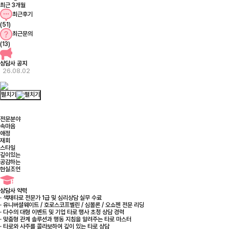
최근 3개월
최근후기
(51)
최근문의
(13)
상담사 공지
26.08.02
펼치기
전문분야
속마음
애정
재회
스타일
깊이있는
공감하는
현실조언
상담사 약력
· 색채타로 전문가 1급 및 심리상담 실무 수료
· 유니버셜웨이트 / 호로스코프벨린 / 심볼론 / 오쇼젠 전문 리딩
· 다수의 대형 이벤트 및 기업 타로 행사 초청 상담 경력
· 맞춤형 관계 솔루션과 행동 지침을 알려주는 타로 마스터
· 타로와 사주를 콜라보하여 깊이 있는 타로 상담