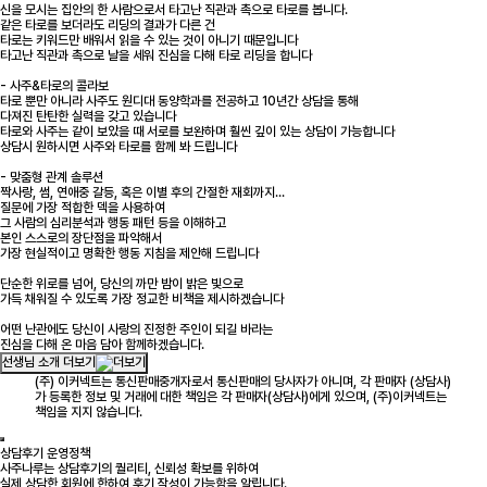
신을 모시는 집안의 한 사람으로서 타고난 직관과 촉으로 타로를 봅니다.
같은 타로를 보더라도 리딩의 결과가 다른 건
타로는 키워드만 배워서 읽을 수 있는 것이 아니기 때문입니다
타고난 직관과 촉으로 날을 세워 진심을 다해 타로 리딩을 합니다
- 사주&타로의 콜라보
타로 뿐만 아니라 사주도 원디대 동양학과를 전공하고 10년간 상담을 통해
다져진 탄탄한 실력을 갖고 있습니다
타로와 사주는 같이 보았을 때 서로를 보완하며 훨씬 깊이 있는 상담이 가능합니다
상담시 원하시면 사주와 타로를 함께 봐 드립니다
- 맞춤형 관계 솔루션
짝사랑, 썸, 연애중 갈등, 혹은 이별 후의 간절한 재회까지...
질문에 가장 적합한 덱을 사용하여
그 사람의 심리분석과 행동 패턴 등을 이해하고
본인 스스로의 장단점을 파악해서
가장 현실적이고 명확한 행동 지침을 제안해 드립니다
단순한 위로를 넘어, 당신의 까만 밤이 밝은 빛으로
가득 채워질 수 있도록 가장 정교한 비책을 제시하겠습니다
어떤 난관에도 당신이 사랑의 진정한 주인이 되길 바라는
진심을 다해 온 마음 담아 함께하겠습니다.
선생님 소개 더보기
(주) 이커넥트는 통신판매중개자로서 통신판매의 당사자가 아니며, 각 판매자 (상담사)
가 등록한 정보 및 거래에 대한 책임은 각 판매자(상담사)에게 있으며, (주)이커넥트는
책임을 지지 않습니다.
상담후기 운영정책
사주나루는 상담후기의 퀄리티, 신뢰성 확보를 위하여
실제 상담한 회원에 한하여 후기 작성이 가능함을 알립니다.