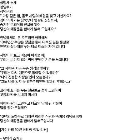
상담사 소개
상담후기
상담문의
“ 가장 깊은 밤, 홀로 사랑의 해답을 찾고 계신가요?
상대의 차가운 침묵부터 엇갈린 진심까지,
숨겨진 무의식의 진실을 읽어
당신의 애정운을 환하게 밝혀 드릴께요.”
안녕하세요, 온·오프라인 현장에서
10여년간 수많은 상담을 통해 다져진 깊은 통찰로
인연의 실타래를 푸는 타로 마스터 자야 입니다
사랑이 아프고 마음이 버거울 때,
우리는 보이지 않는 벽에 부딪힌 기분을 느낍니다
‘그 사람은 지금 무슨 생각을 할까?’
‘우리는 다시 예전으로 돌아갈 수 있을까?’
‘나의 진정한 사랑은 언제 오는걸까?’
‘그도 나를 잊지 못 할까? 미안해 할까?, 후회는...?’
꼬리에 꼬리를 무는 질문들로 혼자 고민하며
고통의 밤을 보내지 마세요
자야가 같이 고민하고 타로의 답에 귀 기울여
답을 찾아 드릴께요
10년의 노하우로 다져진 예리한 직관과 속마음 리딩을 통해
당신의 애정운을 환하게 밝혀드립니다
[자야만의 10년 베테랑 정밀 리딩]
- 무의식 스캐닝