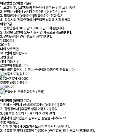
이용방법 (모바일 기준)
1. 로그인 후, [코인충전] 메뉴에서 원하는 만큼 코인 충전
2. 원하는 상담사 상세페이지에서 [상담하기] 클릭
3. 팝업창에서 [상담하기]를 클리하여 전화 걸기
4. 상담사와 전화연결이 완료되면 상담을 시작하세요
이용요금
1. 전화연결시 30초당 1,300코인이 차감됩니다.
2. 충전된 코인이 모두 사용되면 자동으로 종료됩니다.
3. 결제금액은 VAT별도의 금액입니다.
1,300
코인
30초당
나의 보유코인
로그인
이 필요합니다.
코인 충전
상담 가능 시간
로그인
이 필요합니다.
아래 버튼 클릭시, 이두나 선생님과 자동으로 연결됩니다.
상담하기
070-7174-3000
후불로 상담 이용하기
전화상담 (후불)
이용방법 (모바일 기준)
1. 원하는 상담사 상세페이지에서 [상담하기] 클릭
2. 팝업창에서 [후불로 상담 이용하기] 클릭
3. [☎후불 상담하기] 클릭하여 전화 걸기
상담사와 전화연결이 완료되면 상담을 시작하세요.
후불 이용요금
1.전화 후 처음 40초간은 요금이 부과되지 않습니다.
2. 40초 후 부터 30초당 1,600원(VAT별도)의 이용료가 부과됩니다.