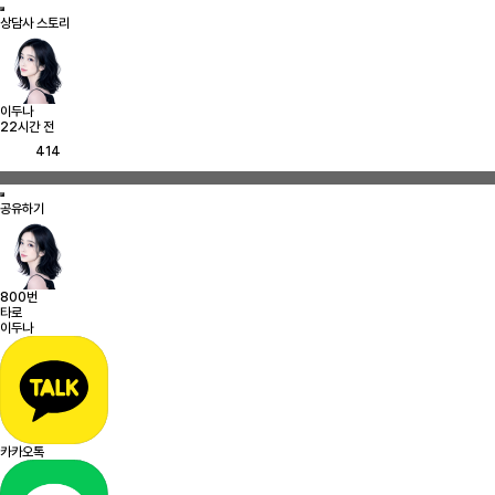
상담사 스토리
이두나
22시간 전
414
공유하기
800번
타로
이두나
카카오톡