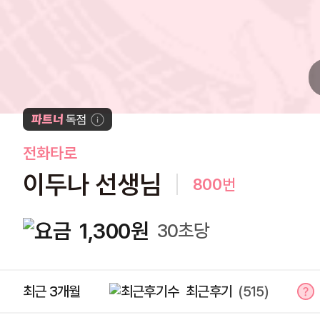
전화타로
이두나 선생님
800
번
1,300원
30초당
최근 3개월
최근후기
(515)