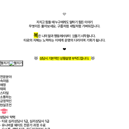
🩷
지치고 힘들 때 누구에게도 말하기 힘든 이야기
무엇이든 풀어보세요. 구름처럼 새털처럼 가벼워집니다.
복
은
나의 말
과 행동에서부터 깃들기 시작합니다.
타로의 지혜는 노력하는 이에게 운명의 다리이며 기회가 됩니다.
❤️
😻
상담시 기본적인 상황설명 부탁드립니다.
😻
펼치기
전문분야
속마음
애정
재회
스타일
소통하는
긍정적인
현실조언
상담사 약력
· 타로 심리상담사 1급, 심리상담사 1급
· 유니버셜 웨이트 전문가 과정 수료