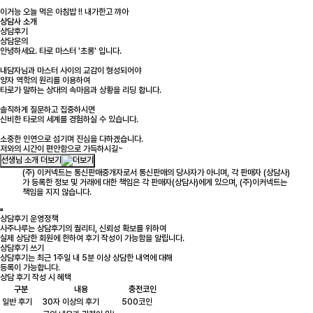
이거능 오늘 먹은 아침밥 !! 내가한고 꺄아
상담사 소개
상담후기
상담문의
안녕하세요. 타로 마스터 '초롱' 입니다.
내담자님과 마스터 사이의 교감이 형성되어야
양자 역학의 원리를 이용하여
타로가 말하는 상대의 속마음과 상황을 리딩 합니다.
솔직하게 질문하고 집중하시면
신비한 타로의 세계를 경험하실 수 있습니다.
소중한 인연으로 섬기며 진심을 다하겠습니다.
저와의 시간이 편안함으로 가득하시길~
선생님 소개 더보기
(주) 이커넥트는 통신판매중개자로서 통신판매의 당사자가 아니며, 각 판매자 (상담사)
가 등록한 정보 및 거래에 대한 책임은 각 판매자(상담사)에게 있으며, (주)이커넥트는
책임을 지지 않습니다.
상담후기 운영정책
사주나루는 상담후기의 퀄리티, 신뢰성 확보를 위하여
실제 상담한 회원에 한하여 후기 작성이 가능함을 알립니다.
상담후기 쓰기
상담후기는 최근 1주일 내 5분 이상 상담한 내역에 대해
등록이 가능합니다.
상담 후기 작성 시 혜택
구분
내용
충전코인
일반 후기
30자 이상의 후기
500코인