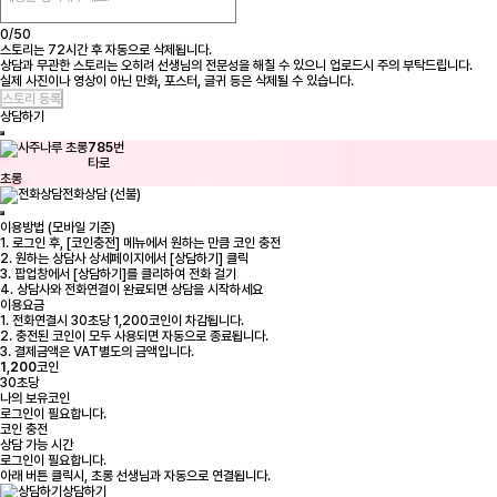
0/
50
스토리는 72시간 후 자동으로 삭제됩니다.
상담과 무관한 스토리는 오히려 선생님의 전문성을 해칠 수 있으니 업로드시 주의 부탁드립니다.
실제 사진이나 영상이 아닌 만화, 포스터, 글귀 등은 삭제될 수 있습니다.
상담하기
785
번
타로
초롱
전화상담 (선불)
이용방법 (모바일 기준)
1. 로그인 후, [코인충전] 메뉴에서 원하는 만큼 코인 충전
2. 원하는 상담사 상세페이지에서 [상담하기] 클릭
3. 팝업창에서 [상담하기]를 클리하여 전화 걸기
4. 상담사와 전화연결이 완료되면 상담을 시작하세요
이용요금
1. 전화연결시 30초당 1,200코인이 차감됩니다.
2. 충전된 코인이 모두 사용되면 자동으로 종료됩니다.
3. 결제금액은 VAT별도의 금액입니다.
1,200
코인
30초당
나의 보유코인
로그인
이 필요합니다.
코인 충전
상담 가능 시간
로그인
이 필요합니다.
아래 버튼 클릭시, 초롱 선생님과 자동으로 연결됩니다.
상담하기