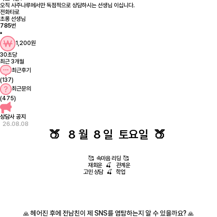
오직 사주나루에서만 독점적으로 상담하시는 선생님 이십니다.
전화타로
초롱 선생님
785
번
1,200원
30초당
최근 3개월
최근후기
(137)
최근문의
(475)
상담사 공지
26.08.08
🍑 8 월 8
일 토요일 🍑
🥰 속마음 리딩 🥰
재회운 🍒 관계운
고민 상담 🍒 학업
헤어진 후에 전남친이 제 SNS를 염탐하는지 알 수 있을까요?
🙏
🙏