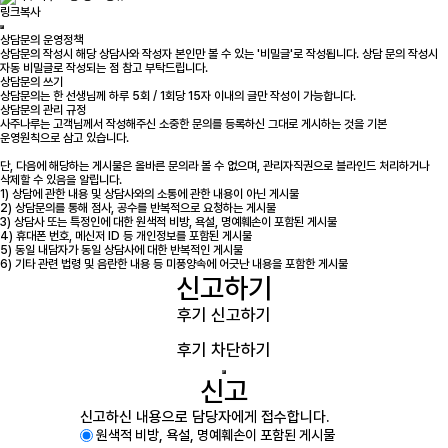
링크복사
상담문의 운영정책
상담문의 작성시 해당 상담사와 작성자 본인만 볼 수 있는 '비밀글'로 작성됩니다. 상담 문의 작성시
자동 비밀글로 작성되는 점 참고 부탁드립니다.
상담문의 쓰기
상담문의는 한 선생님께 하루 5회 / 1회당 15자 이내의 글만 작성이 가능합니다.
상담문의 관리 규정
사주나루는 고객님께서 작성해주신 소중한 문의를 등록하신 그대로 게시하는 것을 기본
운영원칙으로 삼고 있습니다.
단, 다음에 해당하는 게시물은 올바른 문의라 볼 수 없으며, 관리자직권으로 블라인드 처리하거나
삭제할 수 있음을 알립니다.
1) 상담에 관한 내용 및 상담사와의 소통에 관한 내용이 아닌 게시물
2) 상담문의를 통해 점사, 공수를 반복적으로 요청하는 게시물
3) 상담사 또는 특정인에 대한 원색적 비방, 욕설, 명예훼손이 포함된 게시물
4) 휴대폰 번호, 메신저 ID 등 개인정보를 포함된 게시물
5) 동일 내담자가 동일 상담사에 대한 반복적인 게시물
6) 기타 관련 법령 및 음란한 내용 등 미풍양속에 어긋난 내용을 포함한 게시물
신고하기
후기 신고하기
후기 차단하기
신고
신고하신 내용으로 담당자에게 접수합니다.
원색적 비방, 욕설, 명예훼손이 포함된 게시물