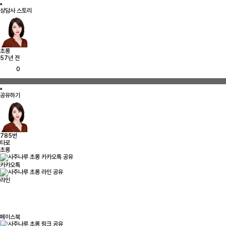
상담사 스토리
초롱
57년 전
0
공유하기
785번
타로
초롱
카카오톡
라인
페이스북