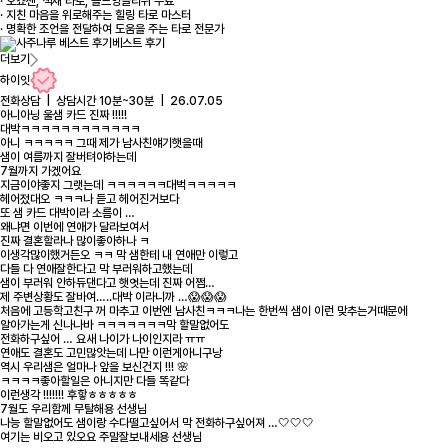
· 오쇼젠, 색채 타로, 올드잉글리쉬 수료
· 지친 마음을 위로해주는 힐링 타로 마스터
· 명확한 조언을 전달하여 도움을 주는 타로 전문가
베스트 후기
더보기
하이잇
전화상담 | 상담시간 10분~30분 | 26.07.05
아니아닝 울샘 카드 진짜 !!!!!
대박ㅋㅋㅋㅋㅋㅋㅋㅋㅋㅋㅋㅋ
아니 ㅋㅋㅋㅋㅋ 그때 제가 남사친얘기햇을때
샘이 여름까지 잘버텨야하는데
7월까지 가겠어요
지금이야좋지 그랫는데 ㅋㅋㅋㅋㅋㅋ대벅ㅋㅋㅋㅋㅋ
헤어젔대오 ㅋㅋㅋ나 듣고 헤어진거보다
또 샘 카드 대박이라 소름이 …
왜냐면 이번에 연애가 달라보여서
진짜 결혼할라나 많이좋아하나 ㅋ
이생각많이했거든오 ㅋㅋ 막 샘한테 내 연애만 이렇고
다들 다 연애잘한다고 막 부러워하고했는데
샘이 부러워 안하듀댄다고 햇엇는데 진짜 어쩜…
제 주변상황도 잘바여…..대박 이라니까 …😱😱😱
처음에 고등학고친구 꺼 마추고 이번엔 남사친ㅋㅋㅋ나는 한번씩 샘이 이런 맞추는거때문에
알아가는게 신나나바 ㅋㅋㅋㅋㅋㅋㅋ막 할말없어도
전화하구싶어 … 요새 나이가 나이인지라 ㅠㅠ
연애도 결혼도 고민많앗는데 나만 이런게아니구낭
역시 우리샘은 얼마나 앞을 보신건지 !!! 🌸
ㅋㅋㅋㅋ좋아할일은 아니지만 다들 똑같다
이런생각 !!!!!!! 후핳ㅎㅎㅎㅎㅎ
7월도 우리함께 무탈해용 선생님
나능 할말없어도 샘이랑 수다떨고싶어서 막 전화하구싶어져 …🤍🤍🤍
여기는 비오고 있오요 주말잘보내세용 선생님